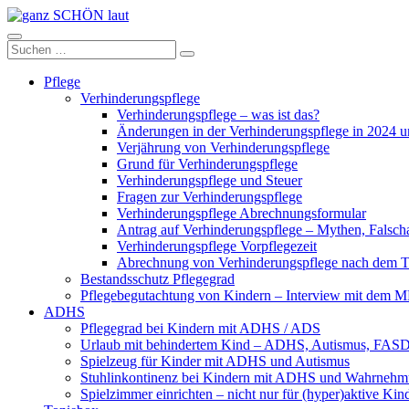
Zum
Inhalt
ganz
springen
Suchen
Suchen
SCHÖN
nach:
laut
Pflege
Verhinderungspflege
Verhinderungspflege – was ist das?
Änderungen in der Verhinderungspflege in 2024 
Verjährung von Verhinderungspflege
Grund für Verhinderungspflege
Verhinderungspflege und Steuer
Fragen zur Verhinderungspflege
Verhinderungspflege Abrechnungsformular
Antrag auf Verhinderungspflege – Mythen, Falsch
Verhinderungspflege Vorpflegezeit
Abrechnung von Verhinderungspflege nach dem T
Bestandsschutz Pflegegrad
Pflegebegutachtung von Kindern – Interview mit dem
ADHS
Pflegegrad bei Kindern mit ADHS / ADS
Urlaub mit behindertem Kind – ADHS, Autismus, FAS
Spielzeug für Kinder mit ADHS und Autismus
Stuhlinkontinenz bei Kindern mit ADHS und Wahrnehm
Spielzimmer einrichten – nicht nur für (hyper)aktive Kin