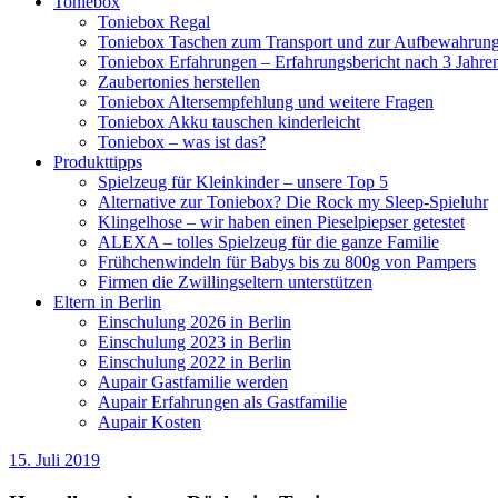
Toniebox
Toniebox Regal
Toniebox Taschen zum Transport und zur Aufbewahrun
Toniebox Erfahrungen – Erfahrungsbericht nach 3 Jahre
Zaubertonies herstellen
Toniebox Altersempfehlung und weitere Fragen
Toniebox Akku tauschen kinderleicht
Toniebox – was ist das?
Produkttipps
Spielzeug für Kleinkinder – unsere Top 5
Alternative zur Toniebox? Die Rock my Sleep-Spieluhr
Klingelhose – wir haben einen Pieselpiepser getestet
ALEXA – tolles Spielzeug für die ganze Familie
Frühchenwindeln für Babys bis zu 800g von Pampers
Firmen die Zwillingseltern unterstützen
Eltern in Berlin
Einschulung 2026 in Berlin
Einschulung 2023 in Berlin
Einschulung 2022 in Berlin
Aupair Gastfamilie werden
Aupair Erfahrungen als Gastfamilie
Aupair Kosten
15. Juli 2019