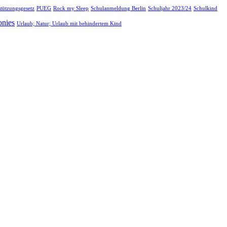
stützungsgesetz
PUEG
Rock my Sleep
Schulanmeldung Berlin
Schuljahr 2023/24
Schulkind
onies
Urlaub; Natur; Urlaub mit behindertem Kind