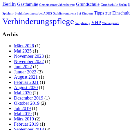
Berlin
Gastfamilie
Grundschule
Gemeinsamer Jahresbetrag
Grundschule Berlin
N
Tipps zur Einschulu
Spieluhr
Stuhlinkontinenz bei ADHS
Stuhlinkontinenz bei Kindern
Verhinderungspflege
VHP
Verjährung
Widerspruch
Archiv
März 2026
(1)
Mai 2025
(1)
November 2023
(1)
November 2022
(1)
Juni 2022
(1)
Januar 2022
(3)
August 2021
(1)
Februar 2021
(1)
August 2020
(1)
Mai 2020
(2)
Dezember 2019
(1)
Oktober 2019
(2)
Juli 2019
(1)
Mai 2019
(1)
März 2019
(2)
Februar 2019
(1)
September 2018
(3)