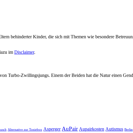
Eltern behinderter Kinder, die sich mit Themen wie besondere Betreuun
 dazu im
Disclaimer
.
ma von Turbo-Zwillingsjungs. Einem der Beiden hat die Natur einen Ge
AuPair
Asperger
Aupairkosten
Autismus
usch
Alternative zur Toniebox
Berlin