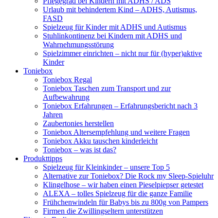
Pflegegrad bei Kindern mit ADHS / ADS
Urlaub mit behindertem Kind – ADHS, Autismus,
FASD
Spielzeug für Kinder mit ADHS und Autismus
Stuhlinkontinenz bei Kindern mit ADHS und
Wahrnehmungsstörung
Spielzimmer einrichten – nicht nur für (hyper)aktive
Kinder
Toniebox
Toniebox Regal
Toniebox Taschen zum Transport und zur
Aufbewahrung
Toniebox Erfahrungen – Erfahrungsbericht nach 3
Jahren
Zaubertonies herstellen
Toniebox Altersempfehlung und weitere Fragen
Toniebox Akku tauschen kinderleicht
Toniebox – was ist das?
Produkttipps
Spielzeug für Kleinkinder – unsere Top 5
Alternative zur Toniebox? Die Rock my Sleep-Spieluhr
Klingelhose – wir haben einen Pieselpiepser getestet
ALEXA – tolles Spielzeug für die ganze Familie
Frühchenwindeln für Babys bis zu 800g von Pampers
Firmen die Zwillingseltern unterstützen