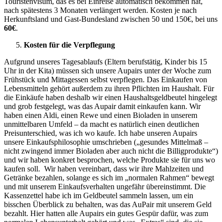
Touristenvisum, das es bei Einreise automatisch bekommen hat,
nach spätestens 3 Monaten verlängert werden. Kosten je nach
Herkunftsland und Gast-Bundesland zwischen 50 und 150€, bei uns
60€
.
Kosten für die Verpflegung
Aufgrund unseres Tagesablaufs (Eltern berufstätig, Kinder bis 15
Uhr in der Kita) müssen sich unsere Aupairs unter der Woche zum
Frühstück und Mittagessen selbst verpflegen. Das Einkaufen von
Lebensmitteln gehört außerdem zu ihren Pflichten im Haushalt. Für
die Einkäufe haben deshalb wir einen Haushaltsgeldbeutel hingelegt
und grob festgelegt, was das Aupair damit einkaufen kann. Wir
haben einen Aldi, einen Rewe und einen Bioladen in unserem
unmittelbaren Umfeld – da macht es natürlich einen deutlichen
Preisunterschied, was ich wo kaufe. Ich habe unseren Aupairs
unsere Einkaufsphilosophie umschrieben („gesundes Mittelmaß –
nicht zwingend immer Bioladen aber auch nicht die Billigprodukte“)
und wir haben konkret besprochen, welche Produkte sie für uns wo
kaufen soll. Wir haben vereinbart, dass wir ihre Mahlzeiten und
Getränke bezahlen, solange es sich im „normalen Rahmen“ bewegt
und mit unserem Einkaufsverhalten ungefähr übereinstimmt. Die
Kassenzettel habe ich im Geldbeutel sammeln lassen, um ein
bisschen Überblick zu behalten, was das AuPair mit unserem Geld
bezahlt. Hier hatten alle Aupairs ein gutes Gespür dafür, was zum