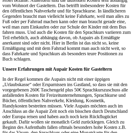
Hotel bezahle. Außerdem sind die laufenden Kosten sehr abhängig
vom Wohnort der Gasteltern. Das betrifft insbesondere Kosten für
den öffentlichen Nahverkehr und für Sprachkurse. In ländlicheren
Gegenden braucht man vielleicht keine Fahrkarte, weil man alles zu
Fuß oder per Fahrrad machen kann oder man braucht gerade eine,
weil man zum Einkaufen oder zur Schule der Kinder mit dem Bus
fahren muss. Und auch die Kosten für den Sprachkurs variieren zum
Teil erheblich, auch abhängig davon, ob Aupairs als Ermäßigte
anerkannt sind oder nicht. Hier in Berlin ist das nicht so, keine
Ermäßigung und mit dem Fahrrad kommt man auch nicht weit, so
dass Fahrkarte und Sprachkurs als besonders teure Positionen zu
Buch schlagen.
Unsere Erfahrungen mit Aupair Kosten für Gasteltern
In der Regel kommen die Aupairs nicht mit einer üppigen
„Urlaubskasse“ oder Ersparnissen ins Gastland, so dass sie mit den
vorgegebenen 260€ Taschengeld plus 50€ Sprachkurszuschuss alle
anfallenden Kosten für Freizeitunternehmungen, Sprachkurse und
Bücher, öffentlichen Nahverkehr, Kleidung, Kosmetik,
Handykosten bestreiten müssen. Viele Aupairs möchten auch im
Anschluss an die Aupair Zeit noch ein bisschen durch Deutschland
oder Europa reisen und haben auch noch kein Rückflugticket
gekauft. Dafür wollen sie monatlich Geld zurücklegen. Gleich zu
Beginn des Aufenthalts fallen oftmals besonders hohe Kosten z.B.
für das Visum, den Sprachkurs oder eine Monatskarte für den