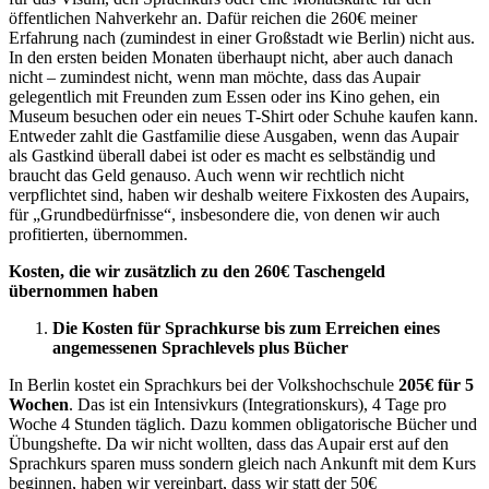
öffentlichen Nahverkehr an. Dafür reichen die 260€ meiner
Erfahrung nach (zumindest in einer Großstadt wie Berlin) nicht aus.
In den ersten beiden Monaten überhaupt nicht, aber auch danach
nicht – zumindest nicht, wenn man möchte, dass das Aupair
gelegentlich mit Freunden zum Essen oder ins Kino gehen, ein
Museum besuchen oder ein neues T-Shirt oder Schuhe kaufen kann.
Entweder zahlt die Gastfamilie diese Ausgaben, wenn das Aupair
als Gastkind überall dabei ist oder es macht es selbständig und
braucht das Geld genauso. Auch wenn wir rechtlich nicht
verpflichtet sind, haben wir deshalb weitere Fixkosten des Aupairs,
für „Grundbedürfnisse“, insbesondere die, von denen wir auch
profitierten, übernommen.
Kosten, die wir zusätzlich zu den 260€ Taschengeld
übernommen haben
Die Kosten für Sprachkurse bis zum Erreichen eines
angemessenen Sprachlevels plus Bücher
In Berlin kostet ein Sprachkurs bei der Volkshochschule
205€ für 5
Wochen
. Das ist ein Intensivkurs (Integrationskurs), 4 Tage pro
Woche 4 Stunden täglich. Dazu kommen obligatorische Bücher und
Übungshefte. Da wir nicht wollten, dass das Aupair erst auf den
Sprachkurs sparen muss sondern gleich nach Ankunft mit dem Kurs
beginnen, haben wir vereinbart, dass wir statt der 50€