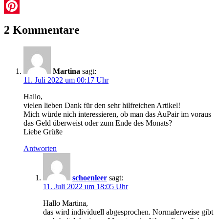
Facebook
AuPair
Aupair
Pinterest
Taschengeld
Aupairkosten
2 Kommentare
Martina
sagt:
11. Juli 2022 um 00:17 Uhr
Hallo,
vielen lieben Dank für den sehr hilfreichen Artikel!
Mich würde nich interessieren, ob man das AuPair im voraus
das Geld überweist oder zum Ende des Monats?
Liebe Grüße
Antworten
schoenleer
sagt:
11. Juli 2022 um 18:05 Uhr
Hallo Martina,
das wird individuell abgesprochen. Normalerweise gibt