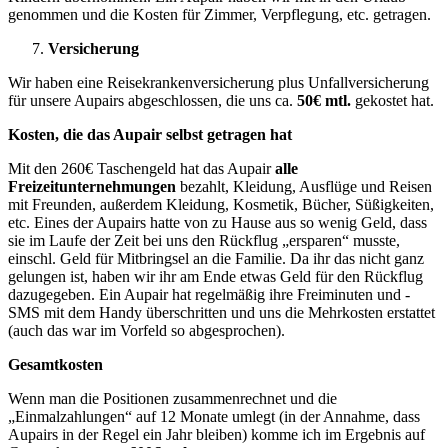
genommen und die Kosten für Zimmer, Verpflegung, etc. getragen.
Versicherung
Wir haben eine Reisekrankenversicherung plus Unfallversicherung
für unsere Aupairs abgeschlossen, die uns ca.
50€ mtl.
gekostet hat.
Kosten, die das Aupair selbst getragen hat
Mit den 260€ Taschengeld hat das Aupair
alle
Freizeitunternehmungen
bezahlt, Kleidung, Ausflüge und Reisen
mit Freunden, außerdem Kleidung, Kosmetik, Bücher, Süßigkeiten,
etc. Eines der Aupairs hatte von zu Hause aus so wenig Geld, dass
sie im Laufe der Zeit bei uns den Rückflug „ersparen“ musste,
einschl. Geld für Mitbringsel an die Familie. Da ihr das nicht ganz
gelungen ist, haben wir ihr am Ende etwas Geld für den Rückflug
dazugegeben. Ein Aupair hat regelmäßig ihre Freiminuten und -
SMS mit dem Handy überschritten und uns die Mehrkosten erstattet
(auch das war im Vorfeld so abgesprochen).
Gesamtkosten
Wenn man die Positionen zusammenrechnet und die
„Einmalzahlungen“ auf 12 Monate umlegt (in der Annahme, dass
Aupairs in der Regel ein Jahr bleiben) komme ich im Ergebnis auf