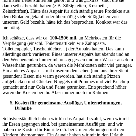
normalen Lebensunterhalt gehört und was „Extras“ sind, die sie
dann selbst bezahlt haben (z.B. Süßigkeiten, Kosmetik,
Zeitschriften). Hätte das Aupair für sich ständig teure Produkte aus
dem Bioladen gekauft oder übermäßig viele Süßigkeiten von
unserem Geld bezahlt, hätte ich das besprochen. Konkret war das
nie nötig.
Ich schätze, dass wir ca.
100-150€ mtl.
an Mehrkosten für die
Verpflegung (einschl. Toilettenartikeln wie Zahnpasta,
Toilettenpapier, Taschentücher…) der Aupairs hatten. Das kann
allerdings stark variieren: Eines unserer Aupairs hat abends und an
den Wochenenden immer mit uns gegessen und nur Wasser aus dem
Wasserhahn getrunken, da waren die Mehrkosten sehr viel geringer.
Ein anderes Aupair ist mit unserem deutschen (und aus ihrer Sicht
gesunden) Essen nie warm geworden, hat sich ständig Pizzen
aufgebacken und Chicken Nuggets mit Pommes und viel Ketchup
gemacht und nur Cola und Fanta getrunken. Entsprechend höher
waren die Kosten bei ihr. Aber immer noch im Rahmen.
Kosten für gemeinsame Ausflüge, Unternehmungen,
Urlaube
Selbstverständlich haben wir für das Aupair bezahlt, wenn wir mit
ihr Essen gegangen sind, bei gemeinsamen Ausflügen, und wir
haben die Kosten für Eintritte o.ä. bei Unternehmungen mit den
Kindern übernommen. Ein Aupair haben wir mit in den Urlaub