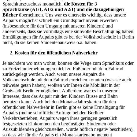
Sprachkurszuschuss monatlich,
die Kosten für 3
Sprachkurse (A1/1, A1/2 und A2/1) und die dazugehörigen
Bücher
übernehmen. Uns war es einerseits wichtig, dass unsere
Aupairs möglichst schnell ein Grundsprachniveau erwerben
(insbesondere für den Umgang mit unseren Kindern) und
andererseits, dass sie vormittags eine sinnvolle Beschäftigung haben.
Ermäßigungen für Aupairs gibt es bei der Volkshochschule in Berlin
nicht, da sie keinen Studentenausweis o.ä. haben.
Kosten für den öffentlichen Nahverkehr
Je nachdem wo man wohnt, können die Wege zum Sprachkurs oder
zu Freizeitunternehmungen nicht zu Fuß oder mit dem Fahrrad
zurückgelegt werden. Auch wenn unsere Aupairs die
Volkshochschule mit dem Fahrrad erreichen konnten (was sie auch
teilweise getan haben), wollten wir Ihnen die Mobilität in der
Großstadt Berlin ermöglichen. Außerdem war es in unserem
Interesse, dass das Aupair mit den Kindern Busse und Bahn
benutzen kann. Auch bei den Monats-/Jahreskarten für den
öffentlichen Nahverkehr in Berlin gibt es keine Ermäßigung für
Aupairs (meine schriftliche Anfrage bei den Berliner
Verkehrsbetrieben, Aupairs wegen ihres geringen gesetzlich
festgesetzten Einkommen den begünstigten Studenten oder
Auszubildenden gleichzustellen, wurde höflich negativ beschieden),
so dass wir für die Aupairs ein Monatskartenabonnement