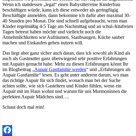
Wenn ich stattdessen „legal“ einen Babysitter/eine Kinderfrau
beschäftigen würde, kann ich diese entweder als geringfügig
Beschäftigte anmelden, dann bekomme ich dafür aber maximal 30-
40 Stunden pro Monat. Die sind schnell aufgebraucht, wenn man
Kinder regelmäßig 4-5 Tage am Nachmittag und an schul-/kitafreien
Tagen betreut haben möchte und vielleicht noch die
Annehmlichkeiten wie Aufräumen, Staubsaugen, Küche sauber
machen und Einkaufen gehen nutzen will.
Das liegt aber ganz sicher auch daran, dass ich sowohl als Kind als
auch als Gastmutter ganz überwiegend sehr positive Erfahrungen
mit Aupairs gemacht habe. Mehr zu diesen Erfahrungen könnt Ihr
im Blogbeitrag „
Aupair Gastfamilie werden
“ und „Erfahrungen als
Aupair Gastfamilie“ lesen. Es geht unter anderem darum, wo man
das richtige Aupair für sich findet, wonach man bei der Suche
achten sollte, wie sich Gasteltern und Kinder fühlen, wenn ein
Aupair mit im Haus wohnt und warum für uns Mormoninnen die
perfekten Aupair Mädchen sind….
Schaut doch mal rein!