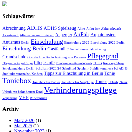
Schlagwörter
ADHS
Abrechnung
ADHS Spielzeug
Akku
Akku leer
Akku schwach
AuPair
Asperger
Aupairkosten
Akkutausch
Alternative zur Toniebox
Einschulung
Autismus
Berlin
Einschulung 2023
Einschulung 2026 Berlin
Einschulung Berlin
Gastfamilie
Gemeinsamer Jahresbetrag
Pflegegrad
Grundschule
Grundschule Berlin
Nutzung von Peristeen
Pflegestufe
Pflegende Angehörige
Pflegeunterstützungsgesetz
PUEG
Rock my Sleep
Schulanmeldung Berlin
Schuljahr 2023/24
Schulkind
Spieluhr
Stuhlinkontinenz bei ADHS
Tipps zur Einschulung in Berlin
Tonie
Stuhlinkontinenz bei Kindern
Toniebox
Tonies
Toniebox für Babies
Toniebox für Säuglinge
Urlaub; Natur;
Verhinderungspflege
Urlaub mit behindertem Kind
VHP
Verjährung
Widerspruch
Archiv
März 2026
(1)
Mai 2025
(1)
November 2023
(1)