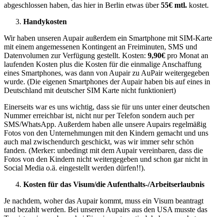
abgeschlossen haben, das hier in Berlin etwas über
55€ mtl.
kostet.
Handykosten
Wir haben unseren Aupair außerdem ein Smartphone mit SIM-Karte
mit einem angemessenen Kontingent an Freiminuten, SMS und
Datenvolumen zur Verfügung gestellt. Kosten:
9,90€
pro Monat an
laufenden Kosten plus die Kosten für die einmalige Anschaffung
eines Smartphones, was dann von Aupair zu AuPair weitergegeben
wurde. (Die eigenen Smartphones der Aupair haben bis auf eines in
Deutschland mit deutscher SIM Karte nicht funktioniert)
Einerseits war es uns wichtig, dass sie für uns unter einer deutschen
Nummer erreichbar ist, nicht nur per Telefon sondern auch per
SMS/WhatsApp. Außerdem haben alle unsere Aupairs regelmäßig
Fotos von den Unternehmungen mit den Kindern gemacht und uns
auch mal zwischendurch geschickt, was wir immer sehr schön
fanden. (Merker: unbedingt mit dem Aupair vereinbaren, dass die
Fotos von den Kindern nicht weitergegeben und schon gar nicht in
Social Media o.ä. eingestellt werden dürfen!!).
Kosten für das Visum/die Aufenthalts-/Arbeitserlaubnis
Je nachdem, woher das Aupair kommt, muss ein Visum beantragt
und bezahlt werden. Bei unseren Aupairs aus den USA musste das