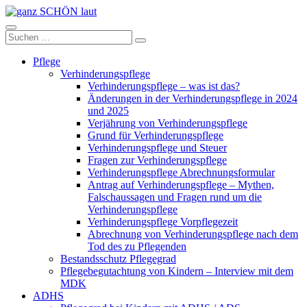
Zum
Inhalt
ganz
springen
Suchen
Suchen
SCHÖN
nach:
laut
Pflege
Verhinderungspflege
Verhinderungspflege – was ist das?
Änderungen in der Verhinderungspflege in 2024
und 2025
Verjährung von Verhinderungspflege
Grund für Verhinderungspflege
Verhinderungspflege und Steuer
Fragen zur Verhinderungspflege
Verhinderungspflege Abrechnungsformular
Antrag auf Verhinderungspflege – Mythen,
Falschaussagen und Fragen rund um die
Verhinderungspflege
Verhinderungspflege Vorpflegezeit
Abrechnung von Verhinderungspflege nach dem
Tod des zu Pflegenden
Bestandsschutz Pflegegrad
Pflegebegutachtung von Kindern – Interview mit dem
MDK
ADHS