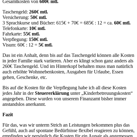
Gesamtkosten von
600€ mtl.
Taschengeld:
260€ mtl.
Versicherung:
50€ mtl.
3 Sprachkurse und Bücher: 615€ + 70€ = 685€ : 12 = ca.
60€ mtl.
Telefonkarte:
10€ mtl.
Fahrkarte:
55€ mtl.
Verpflegung:
150€ mtl.
Visum: 60€ : 12 =
5€ mtl.
Das ist ein Anhalt, denn bis auf das Taschengeld können alle Kosten
in jeder Familie stark variieren. Aber es klingt schon ganz anders als
260€ Taschengeld. Und im Hinterkopf behalten muss man natürlich
auch erhöhte Wohnnebenkosten, Ausgaben für Urlaube, Essen
gehen, Geschenke, etc.
Bis auf die Kosten für die Verpflegung habe ich all diese Kosten
jedes Jahr in der
Steuererklärung
unter „Kinderbetreuungskosten“
angegeben. Diese wurden von unserem Finanzamt bisher immer
anstandslos anerkannt.
Fazit
Für das, was wir unterm Strich an Leistungen bekommen plus das
Gefühl, auch auf spontane Bedürfnisse flexibel reagieren zu können,
empfinden wir persönlich die Kosten für ein Aupair als angemessen.