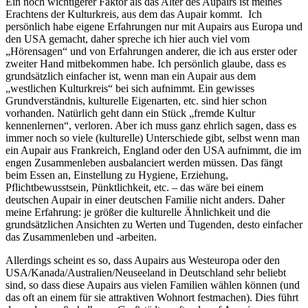
Ein noch wichtigerer Faktor als das Alter des Aupairs ist meines
Erachtens der Kulturkreis, aus dem das Aupair kommt. Ich
persönlich habe eigene Erfahrungen nur mit Aupairs aus Europa und
den USA gemacht, daher spreche ich hier auch viel vom
„Hörensagen“ und von Erfahrungen anderer, die ich aus erster oder
zweiter Hand mitbekommen habe. Ich persönlich glaube, dass es
grundsätzlich einfacher ist, wenn man ein Aupair aus dem
„westlichen Kulturkreis“ bei sich aufnimmt. Ein gewisses
Grundverständnis, kulturelle Eigenarten, etc. sind hier schon
vorhanden. Natürlich geht dann ein Stück „fremde Kultur
kennenlernen“, verloren. Aber ich muss ganz ehrlich sagen, dass es
immer noch so viele (kulturelle) Unterschiede gibt, selbst wenn man
ein Aupair aus Frankreich, England oder den USA aufnimmt, die im
engen Zusammenleben ausbalanciert werden müssen. Das fängt
beim Essen an, Einstellung zu Hygiene, Erziehung,
Pflichtbewusstsein, Pünktlichkeit, etc. – das wäre bei einem
deutschen Aupair in einer deutschen Familie nicht anders. Daher
meine Erfahrung: je größer die kulturelle Ähnlichkeit und die
grundsätzlichen Ansichten zu Werten und Tugenden, desto einfacher
das Zusammenleben und -arbeiten.
Allerdings scheint es so, dass Aupairs aus Westeuropa oder den
USA/Kanada/Australien/Neuseeland in Deutschland sehr beliebt
sind, so dass diese Aupairs aus vielen Familien wählen können (und
das oft an einem für sie attraktiven Wohnort festmachen). Dies führt