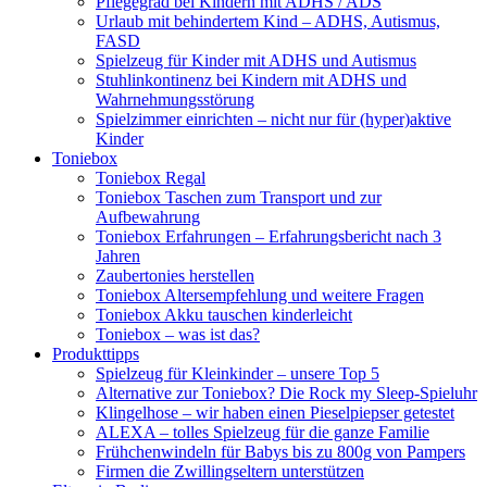
Pflegegrad bei Kindern mit ADHS / ADS
Urlaub mit behindertem Kind – ADHS, Autismus,
FASD
Spielzeug für Kinder mit ADHS und Autismus
Stuhlinkontinenz bei Kindern mit ADHS und
Wahrnehmungsstörung
Spielzimmer einrichten – nicht nur für (hyper)aktive
Kinder
Toniebox
Toniebox Regal
Toniebox Taschen zum Transport und zur
Aufbewahrung
Toniebox Erfahrungen – Erfahrungsbericht nach 3
Jahren
Zaubertonies herstellen
Toniebox Altersempfehlung und weitere Fragen
Toniebox Akku tauschen kinderleicht
Toniebox – was ist das?
Produkttipps
Spielzeug für Kleinkinder – unsere Top 5
Alternative zur Toniebox? Die Rock my Sleep-Spieluhr
Klingelhose – wir haben einen Pieselpiepser getestet
ALEXA – tolles Spielzeug für die ganze Familie
Frühchenwindeln für Babys bis zu 800g von Pampers
Firmen die Zwillingseltern unterstützen