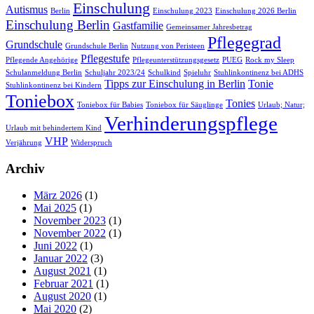
Einschulung
Autismus
Berlin
Einschulung 2023
Einschulung 2026 Berlin
Einschulung Berlin
Gastfamilie
Gemeinsamer Jahresbetrag
Pflegegrad
Grundschule
Grundschule Berlin
Nutzung von Peristeen
Pflegestufe
Pflegende Angehörige
Pflegeunterstützungsgesetz
PUEG
Rock my Sleep
Schulanmeldung Berlin
Schuljahr 2023/24
Schulkind
Spieluhr
Stuhlinkontinenz bei ADHS
Tipps zur Einschulung in Berlin
Tonie
Stuhlinkontinenz bei Kindern
Toniebox
Tonies
Toniebox für Babies
Toniebox für Säuglinge
Urlaub; Natur;
Verhinderungspflege
Urlaub mit behindertem Kind
VHP
Verjährung
Widerspruch
Archiv
März 2026
(1)
Mai 2025
(1)
November 2023
(1)
November 2022
(1)
Juni 2022
(1)
Januar 2022
(3)
August 2021
(1)
Februar 2021
(1)
August 2020
(1)
Mai 2020
(2)