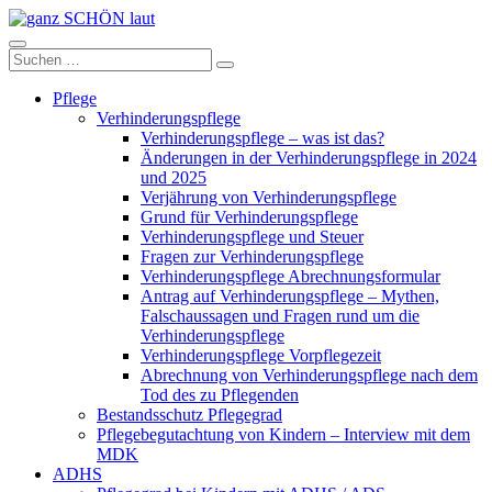
Zum
Inhalt
ganz
springen
Suchen
Suchen
SCHÖN
nach:
laut
Pflege
Verhinderungspflege
Verhinderungspflege – was ist das?
Änderungen in der Verhinderungspflege in 2024
und 2025
Verjährung von Verhinderungspflege
Grund für Verhinderungspflege
Verhinderungspflege und Steuer
Fragen zur Verhinderungspflege
Verhinderungspflege Abrechnungsformular
Antrag auf Verhinderungspflege – Mythen,
Falschaussagen und Fragen rund um die
Verhinderungspflege
Verhinderungspflege Vorpflegezeit
Abrechnung von Verhinderungspflege nach dem
Tod des zu Pflegenden
Bestandsschutz Pflegegrad
Pflegebegutachtung von Kindern – Interview mit dem
MDK
ADHS