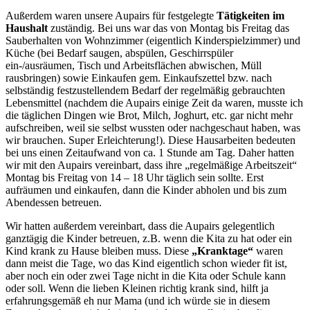
Außerdem waren unsere Aupairs für festgelegte
Tätigkeiten im
Haushalt
zuständig. Bei uns war das von Montag bis Freitag das
Sauberhalten von Wohnzimmer (eigentlich Kinderspielzimmer) und
Küche (bei Bedarf saugen, abspülen, Geschirrspüler
ein-/ausräumen, Tisch und Arbeitsflächen abwischen, Müll
rausbringen) sowie Einkaufen gem. Einkaufszettel bzw. nach
selbständig festzustellendem Bedarf der regelmäßig gebrauchten
Lebensmittel (nachdem die Aupairs einige Zeit da waren, musste ich
die täglichen Dingen wie Brot, Milch, Joghurt, etc. gar nicht mehr
aufschreiben, weil sie selbst wussten oder nachgeschaut haben, was
wir brauchen. Super Erleichterung!). Diese Hausarbeiten bedeuten
bei uns einen Zeitaufwand von ca. 1 Stunde am Tag. Daher hatten
wir mit den Aupairs vereinbart, dass ihre „regelmäßige Arbeitszeit“
Montag bis Freitag von 14 – 18 Uhr täglich sein sollte. Erst
aufräumen und einkaufen, dann die Kinder abholen und bis zum
Abendessen betreuen.
Wir hatten außerdem vereinbart, dass die Aupairs gelegentlich
ganztägig die Kinder betreuen, z.B. wenn die Kita zu hat oder ein
Kind krank zu Hause bleiben muss. Diese
„Kranktage“
waren
dann meist die Tage, wo das Kind eigentlich schon wieder fit ist,
aber noch ein oder zwei Tage nicht in die Kita oder Schule kann
oder soll. Wenn die lieben Kleinen richtig krank sind, hilft ja
erfahrungsgemäß eh nur Mama (und ich würde sie in diesem