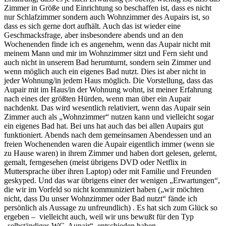
Zimmer in Größe und Einrichtung so beschaffen ist, dass es nicht
nur Schlafzimmer sondern auch Wohnzimmer des Aupairs ist, so
dass es sich gerne dort aufhält. Auch das ist wieder eine
Geschmacksfrage, aber insbesondere abends und an den
Wochenenden finde ich es angenehm, wenn das Aupair nicht mit
meinem Mann und mir im Wohnzimmer sitzt und Fern sieht und
auch nicht in unserem Bad herumturnt, sondern sein Zimmer und
wenn möglich auch ein eigenes Bad nutzt. Dies ist aber nicht in
jeder Wohnung/in jedem Haus möglich. Die Vorstellung, dass das
Aupair mit im Haus/in der Wohnung wohnt, ist meiner Erfahrung
nach eines der größten Hürden, wenn man über ein Aupair
nachdenkt. Das wird wesentlich relativiert, wenn das Aupair sein
Zimmer auch als „Wohnzimmer“ nutzen kann und vielleicht sogar
ein eigenes Bad hat. Bei uns hat auch das bei allen Aupairs gut
funktioniert. Abends nach dem gemeinsamen Abendessen und an
freien Wochenenden waren die Aupair eigentlich immer (wenn sie
zu Hause waren) in ihrem Zimmer und haben dort gelesen, gelernt,
gemalt, ferngesehen (meist übrigens DVD oder Netflix in
Muttersprache über ihren Laptop) oder mit Familie und Freunden
geskyped. Und das war übrigens einer der wenigen „Erwartungen“,
die wir im Vorfeld so nicht kommuniziert haben („wir möchten
nicht, dass Du unser Wohnzimmer oder Bad nutzt“ fände ich
persönlich als Aussage zu unfreundlich) . Es hat sich zum Glück so
ergeben – vielleicht auch, weil wir uns bewußt für den Typ
„selbständiges WG-Aupair“ entschieden haben.