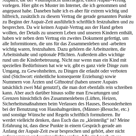
vorlegen. Hier gibt es Muster im Internet, die ich genommen und
angepasst habe. Daneben halte ich es aber für extrem wichtig und
hilfreich, zusätzlich zu diesem Vertrag die gerade genannten Punkte
zu Beginn der Aupair-Zeit ausführlich schriftlich festzuhalten und zu
besprechen. Da wir keinen Aupair-Vertrag aus der Hand geben
wollten, der Details zu unserem Leben und unseren Kindern enthält,
haben wir neben dem Vertrag ein zweites Dokument gefertigt, um
alle Informitionen, die uns für das Zusammenleben und -arbeiten
wichtig waren, festzuhalten. Dazu gehören die Arbeitszeiten, die
Arbeitsinhalte und optionale Pflichten. Außerdem alles wichtige
rund um die Kinderbetreuung. Nicht nur wenn man ein Kind mit
speziellen Bedürfnissen hat wie wir, gibt es ganz viele Dinge zum
Umgang, zu Gewohnheiten, zu Dingen die erlaubt oder verboten
sind (Stichwort: einheitliche konsequente Erziehung) sowie
Nummern von Ärzten und Giftnotruf (haben unsere Aupairs
tatsächlich zwei Mal genutzt!), die man dort ebenfalls rein schreiben
kann. Aber auch darüber hinaus sollte man Erwartungen und
Grenzen hinsichtlich des Zusammenlebens (Lüften, Heizen,
Sicherheitsmaßnahmen beim Verlassen des Hauses, Besonderheiten
bei der Benutzung von Haushaltsgeräten, (Männer-)Besuche, etc.)
und sonstige Wünsche und Regeln schriftlich formulieren. Ihr
werdet vielleicht denken, dass Euch das zu „kleinteilig“ ist? Meine
Erfahrung ist, dass diese Punkte in einem Gespräch gerade am
Anfang der Aupair-Zeit zwar besprochen und gehört, aber nicht