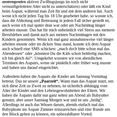
anstrengenden
aktiven Zwillingsjungs im noch nicht
vernunftgeleiteten Alter nicht zu unterschätzen) oder läßt ein Kind
beim Aupair, während man Zeit für und mit dem anderen hat. Auch
wenn ich nicht jeden Tag bis 18 Uhr gearbeitet habe, so wusste ich,
dass die Abholung und Betreuung in jedem Fall sicher gestellt ist,
auch wenn ich mal später dran war oder am Nachmittag länger
arbeiten musste. Das hat für mich unheimlich viel Stress aus meinem
Berufsleben und damit auch aus meinen Nachmittagen mit den
Kindern genommen. Wenn ich mal ganz ausnahmsweise viel länger
arbeiten musste oder im dicken Stau stand, konnte ich dem Aupair
auch schnell eine SMS schicken: „mach doch bitte schon mal das
Abendessen“ oder „könntest Du die Kids schon bettfertig machen,
ich bin gleich da!“. Umgekehrt wussten wir von abendlichen
Terminen des Aupairs, wenn sie pünktlich oder früher weg musste
und haben uns darauf eingerichtet.
Außerdem haben die Aupairs die Kinder am Samstag Vormittag
betreut. Das ist unsere
„Paarzeit“.
Wann man das Aupair nutzt, um
sich diese Zeit zu Zweit zu nehmen, ist sicherlich abhängig vom
Alter der Kinder und den Lebensgewohnheiten der Eltern. Wir
haben die Aupairs dafür nur ganz selten am Abend als Babysitter
genutzt, aber unser Samstag Morgen war und ist uns „heilig“.
Allerdings ist auch das Wissen darum, abends einfach mal das
Babyphone ins Aupair Zimmer reinzureichen und eine Runde um
den Block gehen zu können, ein unbezahlbarer Vorteil.