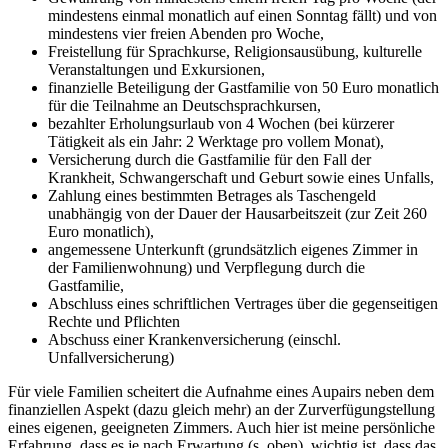
mindestens einmal monatlich auf einen Sonntag fällt) und von
mindestens vier freien Abenden pro Woche,
Freistellung für Sprachkurse, Religionsausübung, kulturelle
Veranstaltungen und Exkursionen,
finanzielle Beteiligung der Gastfamilie von 50 Euro monatlich
für die Teilnahme an Deutschsprachkursen,
bezahlter Erholungsurlaub von 4 Wochen (bei kürzerer
Tätigkeit als ein Jahr: 2 Werktage pro vollem Monat),
Versicherung durch die Gastfamilie für den Fall der
Krankheit, Schwangerschaft und Geburt sowie eines Unfalls,
Zahlung eines bestimmten Betrages als Taschengeld
unabhängig von der Dauer der Hausarbeitszeit (zur Zeit 260
Euro monatlich),
angemessene Unterkunft (grundsätzlich eigenes Zimmer in
der Familienwohnung) und Verpflegung durch die
Gastfamilie,
Abschluss eines schriftlichen Vertrages über die gegenseitigen
Rechte und Pflichten
Abschuss einer Krankenversicherung (einschl.
Unfallversicherung)
Für viele Familien scheitert die Aufnahme eines Aupairs neben dem
finanziellen Aspekt (dazu gleich mehr) an der Zurverfügungstellung
eines eigenen, geeigneten Zimmers. Auch hier ist meine persönliche
Erfahrung, dass es je nach Erwartung (s. oben), wichtig ist, dass das