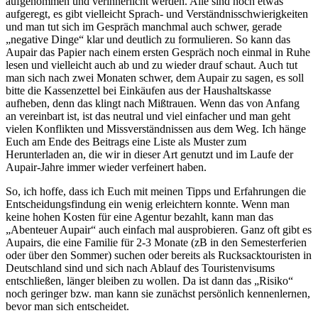
aufgenommen und verinnerlicht werden. Alle sind noch etwas
aufgeregt, es gibt vielleicht Sprach- und Verständnisschwierigkeiten
und man tut sich im Gespräch manchmal auch schwer, gerade
„negative Dinge“ klar und deutlich zu formulieren. So kann das
Aupair das Papier nach einem ersten Gespräch noch einmal in Ruhe
lesen und vielleicht auch ab und zu wieder drauf schaut. Auch tut
man sich nach zwei Monaten schwer, dem Aupair zu sagen, es soll
bitte die Kassenzettel bei Einkäufen aus der Haushaltskasse
aufheben, denn das klingt nach Mißtrauen. Wenn das von Anfang
an vereinbart ist, ist das neutral und viel einfacher und man geht
vielen Konflikten und Missverständnissen aus dem Weg. Ich hänge
Euch am Ende des Beitrags eine Liste als Muster zum
Herunterladen an, die wir in dieser Art genutzt und im Laufe der
Aupair-Jahre immer wieder verfeinert haben.
So, ich hoffe, dass ich Euch mit meinen Tipps und Erfahrungen die
Entscheidungsfindung ein wenig erleichtern konnte. Wenn man
keine hohen Kosten für eine Agentur bezahlt, kann man das
„Abenteuer Aupair“ auch einfach mal ausprobieren. Ganz oft gibt es
Aupairs, die eine Familie für 2-3 Monate (zB in den Semesterferien
oder über den Sommer) suchen oder bereits als Rucksacktouristen in
Deutschland sind und sich nach Ablauf des Touristenvisums
entschließen, länger bleiben zu wollen. Da ist dann das „Risiko“
noch geringer bzw. man kann sie zunächst persönlich kennenlernen,
bevor man sich entscheidet.