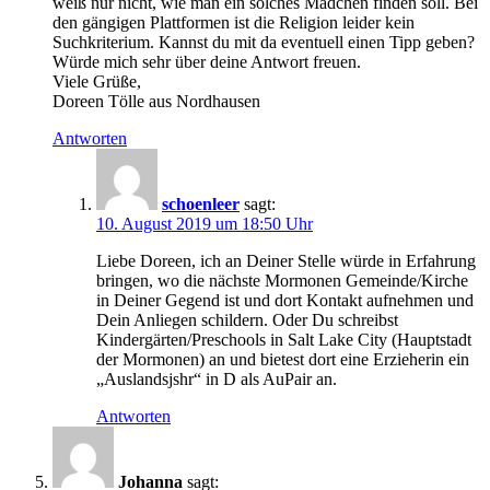
weiß nur nicht, wie man ein solches Mädchen finden soll. Bei
den gängigen Plattformen ist die Religion leider kein
Suchkriterium. Kannst du mit da eventuell einen Tipp geben?
Würde mich sehr über deine Antwort freuen.
Viele Grüße,
Doreen Tölle aus Nordhausen
Antworten
schoenleer
sagt:
10. August 2019 um 18:50 Uhr
Liebe Doreen, ich an Deiner Stelle würde in Erfahrung
bringen, wo die nächste Mormonen Gemeinde/Kirche
in Deiner Gegend ist und dort Kontakt aufnehmen und
Dein Anliegen schildern. Oder Du schreibst
Kindergärten/Preschools in Salt Lake City (Hauptstadt
der Mormonen) an und bietest dort eine Erzieherin ein
„Auslandsjshr“ in D als AuPair an.
Antworten
Johanna
sagt: