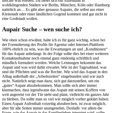
möchte was erleben. Da bietet sich ein Aufenthalt in
wohlklingenden Städten wie Berlin, München, Köln oder Hamburg
natürlich an… Es gibt aber genauso Aupairs, die selbst aus einer
Kleinstadt oder einer ländlichen Gegend kommen und gar nicht in
eine Großstadt wollen.
Aupair Suche – wen suche ich?
Wie oben schon erwähnt, halte ich es für ganz wichtig, schon bei
der Formulierung des Profils für Agentur oder Internet-Plattform
100% ehrlich zu sein, was die Erwartungen an und „Konditionen“
für das Aupair anbelangt. In der Folge sollte dies bei einer weiteren
Kontaktaufnahme noch einmal ganz eindeutig schriftlich und
mündlich formuliert werden: Welche Leistungen bekommt das
Aupair und was wird dafür erwartet. Wie ist der Tagesablauf, was
sind die Pflichten und was die Rechte. Wie wird das Aupair in den
Alltag außerhalb der „Arbeitszeiten“ eingebunden und wie auch
nicht. Natürlich neigt man dazu, sich gut darzustellen, um ein
„gutes“ Aupair abzubekommen. Man sollte sich aber immer
klarmachen, dass irgendwann das Aupair mit seinen Koffern von
weit angereist vor der Tür steht und plant, vielleicht ein ganzes Jahr
zu bleiben. Da sollte man so viel wie möglich vorher geklärt haben.
Einen Aupair Aufenthalt vorzeitig abzubrechen, ist zwar möglich,
aber für alle Seiten immer unangenehm. Deshalb: vor allem die
Frage, wie das Aupair in das Familienleben integriert wird, sollte