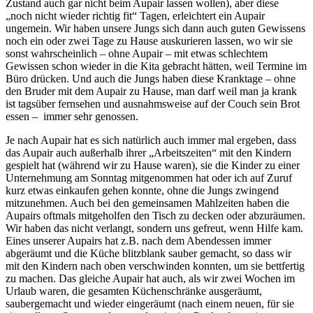
Zustand auch gar nicht beim Aupair lassen wollen), aber diese
„noch nicht wieder richtig fit“ Tagen, erleichtert ein Aupair
ungemein. Wir haben unsere Jungs sich dann auch guten Gewissens
noch ein oder zwei Tage zu Hause auskurieren lassen, wo wir sie
sonst wahrscheinlich – ohne Aupair – mit etwas schlechtem
Gewissen schon wieder in die Kita gebracht hätten, weil Termine im
Büro drücken. Und auch die Jungs haben diese Kranktage – ohne
den Bruder mit dem Aupair zu Hause, man darf weil man ja krank
ist tagsüber fernsehen und ausnahmsweise auf der Couch sein Brot
essen – immer sehr genossen.
Je nach Aupair hat es sich natürlich auch immer mal ergeben, dass
das Aupair auch außerhalb ihrer „Arbeitszeiten“ mit den Kindern
gespielt hat (während wir zu Hause waren), sie die Kinder zu einer
Unternehmung am Sonntag mitgenommen hat oder ich auf Zuruf
kurz etwas einkaufen gehen konnte, ohne die Jungs zwingend
mitzunehmen. Auch bei den gemeinsamen Mahlzeiten haben die
Aupairs oftmals mitgeholfen den Tisch zu decken oder abzuräumen.
Wir haben das nicht verlangt, sondern uns gefreut, wenn Hilfe kam.
Eines unserer Aupairs hat z.B. nach dem Abendessen immer
abgeräumt und die Küche blitzblank sauber gemacht, so dass wir
mit den Kindern nach oben verschwinden konnten, um sie bettfertig
zu machen. Das gleiche Aupair hat auch, als wir zwei Wochen im
Urlaub waren, die gesamten Küchenschränke ausgeräumt,
saubergemacht und wieder eingeräumt (nach einem neuen, für sie