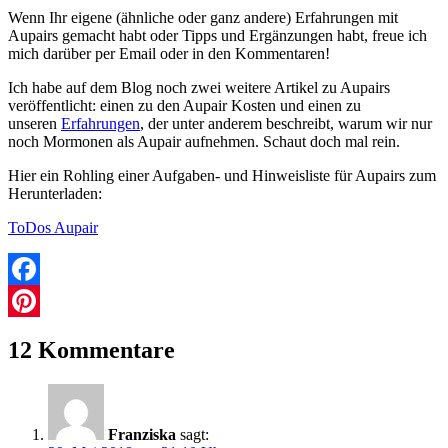
Wenn Ihr eigene (ähnliche oder ganz andere) Erfahrungen mit
Aupairs gemacht habt oder Tipps und Ergänzungen habt, freue ich
mich darüber per Email oder in den Kommentaren!
Ich habe auf dem Blog noch zwei weitere Artikel zu Aupairs
veröffentlicht: einen zu den Aupair Kosten und einen zu
unseren
Erfahrungen
, der unter anderem beschreibt, warum wir nur
noch Mormonen als Aupair aufnehmen. Schaut doch mal rein.
Hier ein Rohling einer Aufgaben- und Hinweisliste für Aupairs zum
Herunterladen:
ToDos Aupair
Facebook
AuPair
Aupair
Pinterest
Gastfamilie
AuPair
12 Kommentare
in
Berlin
Aupair
Suche
Aupairkosten
Aupairmädchen
Gastfamilie
Franziska
sagt: