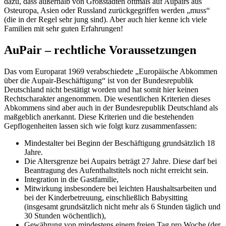
dazu, dass außerhalb von Großstädten oftmals auf Aupairs aus
Osteuropa, Asien oder Russland zurückgegriffen werden „muss“
(die in der Regel sehr jung sind). Aber auch hier kenne ich viele
Familien mit sehr guten Erfahrungen!
AuPair – rechtliche Voraussetzungen
Das vom Europarat 1969 verabschiedete „Europäische Abkommen
über die Aupair-Beschäftigung“ ist von der Bundesrepublik
Deutschland nicht bestätigt worden und hat somit hier keinen
Rechtscharakter angenommen. Die wesentlichen Kriterien dieses
Abkommens sind aber auch in der Bundesrepublik Deutschland als
maßgeblich anerkannt. Diese Kriterien und die bestehenden
Gepflogenheiten lassen sich wie folgt kurz zusammenfassen:
Mindestalter bei Beginn der Beschäftigung grundsätzlich 18
Jahre.
Die Altersgrenze bei Aupairs beträgt 27 Jahre. Diese darf bei
Beantragung des Aufenthaltstitels noch nicht erreicht sein.
Integration in die Gastfamilie,
Mitwirkung insbesondere bei leichten Haushaltsarbeiten und
bei der Kinderbetreuung, einschließlich Babysitting
(insgesamt grundsätzlich nicht mehr als 6 Stunden täglich und
30 Stunden wöchentlich),
Gewährung von mindestens einem freien Tag pro Woche (der