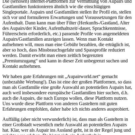
Die (seriösen) Internet-Plattformen zur Vermittlung von Aupairs und
Gastfamilien funktionieren ähnlich wie die einschlägigen
Singleportale. Aupairs und Gastfamilien stellen ihr Profil ein, stellen
sich vor und formulieren Erwartungen und Voraussetzungen für den
Aufenthalt. Dann kann man über Filter (Herkunfts-/Gastland, Alter
des Aupairs/der Kinder, Aufenthaltszeit/-dauer, Sprachkenntnisse,
Führerschein erforderlich, etc.) passende Profile von angemeldeten
Aupairs/Gastfamilien anzeigen lassen. Wenn man Kontakt
aufnehmen will, muss man eine Gebühr bezahlen, die erträglich ist,
aber so hoch, dass Missbrauchsgefahr und Spassprofile reduziert
werden. Damit erwirbt man einen zeitlich begrenzten
„Premiumzugang“ und kann in dieser Zeit unbegrenzt suchen und
Kontakt aufnehmen.
Wir haben gute Erfahrungen mit „Aupairworld.net“ gemacht
(unbezahlte Werbung!). Das ist eine der großen Plattformen, so dass
man als Gastfamilie eine große Auswahl an potentiellen Aupairs hat,
auch weil insbesondere europäische Gastfamilien hier suchen, d.h.
auch die Aupairs, die nach Europa wollen, diese Plattform nutzen.
Uns wurde diese Plattform von anderen Gasteltern mit guten
Erfahrungen empfohlen, daher habe ich nichts anderes ausprobiert.
Auffällig (aber nicht verwunderlich) ist, dass man als Gasteltern in
einer Großstadt wesentlich mehr Auswahl an potentiellen Aupairs
hat. Klar, wer als Aupair ins Ausland geht, ist in der Regel jung und