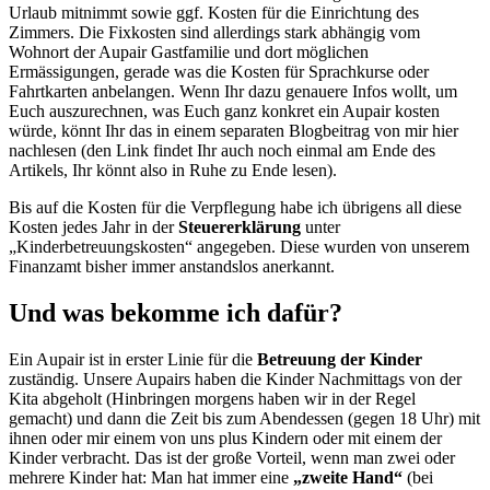
Urlaub mitnimmt sowie ggf. Kosten für die Einrichtung des
Zimmers. Die Fixkosten sind allerdings stark abhängig vom
Wohnort der Aupair Gastfamilie und dort möglichen
Ermässigungen, gerade was die Kosten für Sprachkurse oder
Fahrtkarten anbelangen. Wenn Ihr dazu genauere Infos wollt, um
Euch auszurechnen, was Euch ganz konkret ein Aupair kosten
würde, könnt Ihr das in einem separaten Blogbeitrag von mir hier
nachlesen (den Link findet Ihr auch noch einmal am Ende des
Artikels, Ihr könnt also in Ruhe zu Ende lesen).
Bis auf die Kosten für die Verpflegung habe ich übrigens all diese
Kosten jedes Jahr in der
Steuererklärung
unter
„Kinderbetreuungskosten“ angegeben. Diese wurden von unserem
Finanzamt bisher immer anstandslos anerkannt.
Und was bekomme ich dafür?
Ein Aupair ist in erster Linie für die
Betreuung der Kinder
zuständig. Unsere Aupairs haben die Kinder Nachmittags von der
Kita abgeholt (Hinbringen morgens haben wir in der Regel
gemacht) und dann die Zeit bis zum Abendessen (gegen 18 Uhr) mit
ihnen oder mir einem von uns plus Kindern oder mit einem der
Kinder verbracht. Das ist der große Vorteil, wenn man zwei oder
mehrere Kinder hat: Man hat immer eine
„zweite Hand“
(bei