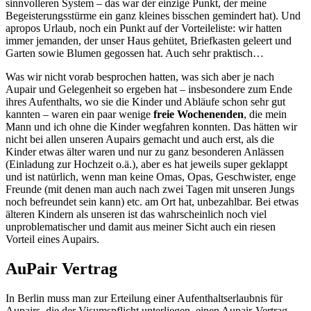
sinnvolleren System – das war der einzige Punkt, der meine
Begeisterungsstürme ein ganz kleines bisschen gemindert hat). Und
apropos Urlaub, noch ein Punkt auf der Vorteileliste: wir hatten
immer jemanden, der unser Haus gehütet, Briefkasten geleert und
Garten sowie Blumen gegossen hat. Auch sehr praktisch…
Was wir nicht vorab besprochen hatten, was sich aber je nach
Aupair und Gelegenheit so ergeben hat – insbesondere zum Ende
ihres Aufenthalts, wo sie die Kinder und Abläufe schon sehr gut
kannten – waren ein paar wenige
freie Wochenenden
, die mein
Mann und ich ohne die Kinder wegfahren konnten. Das hätten wir
nicht bei allen unseren Aupairs gemacht und auch erst, als die
Kinder etwas älter waren und nur zu ganz besonderen Anlässen
(Einladung zur Hochzeit o.ä.), aber es hat jeweils super geklappt
und ist natürlich, wenn man keine Omas, Opas, Geschwister, enge
Freunde (mit denen man auch nach zwei Tagen mit unseren Jungs
noch befreundet sein kann) etc. am Ort hat, unbezahlbar. Bei etwas
älteren Kindern als unseren ist das wahrscheinlich noch viel
unproblematischer und damit aus meiner Sicht auch ein riesen
Vorteil eines Aupairs.
AuPair Vertrag
In Berlin muss man zur Erteilung einer Aufenthaltserlaubnis für
Aupairs, die der Visumspflicht unterliegen, einen Aupair-Vertrag