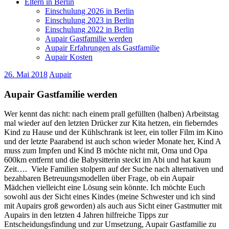
Eltern in Berlin
Einschulung 2026 in Berlin
Einschulung 2023 in Berlin
Einschulung 2022 in Berlin
Aupair Gastfamilie werden
Aupair Erfahrungen als Gastfamilie
Aupair Kosten
26. Mai 2018
Aupair
Aupair Gastfamilie werden
Wer kennt das nicht: nach einem prall gefüllten (halben) Arbeitstag
mal wieder auf den letzten Drücker zur Kita hetzen, ein fieberndes
Kind zu Hause und der Kühlschrank ist leer, ein toller Film im Kino
und der letzte Paarabend ist auch schon wieder Monate her, Kind A
muss zum Impfen und Kind B möchte nicht mit, Oma und Opa
600km entfernt und die Babysitterin steckt im Abi und hat kaum
Zeit…. Viele Familien stolpern auf der Suche nach alternativen und
bezahbaren Betreuungsmodellen über Frage, ob ein Aupair
Mädchen vielleicht eine Lösung sein könnte.
Ich möchte Euch
sowohl aus der Sicht eines Kindes (meine Schwester und ich sind
mit Aupairs groß geworden) als auch aus Sicht einer Gastmutter mit
Aupairs in den letzten 4 Jahren hilfreiche Tipps zur
Entscheidungsfindung und zur Umsetzung, Aupair Gastfamilie zu