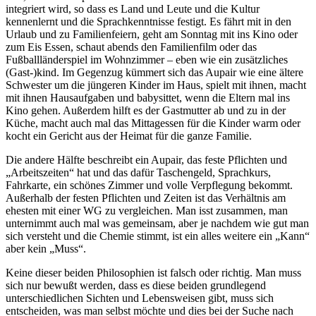
integriert wird, so dass es Land und Leute und die Kultur
kennenlernt und die Sprachkenntnisse festigt. Es fährt mit in den
Urlaub und zu Familienfeiern, geht am Sonntag mit ins Kino oder
zum Eis Essen, schaut abends den Familienfilm oder das
Fußballländerspiel im Wohnzimmer – eben wie ein zusätzliches
(Gast-)kind. Im Gegenzug kümmert sich das Aupair wie eine ältere
Schwester um die jüngeren Kinder im Haus, spielt mit ihnen, macht
mit ihnen Hausaufgaben und babysittet, wenn die Eltern mal ins
Kino gehen. Außerdem hilft es der Gastmutter ab und zu in der
Küche, macht auch mal das Mittagessen für die Kinder warm oder
kocht ein Gericht aus der Heimat für die ganze Familie.
Die andere Hälfte beschreibt ein Aupair, das feste Pflichten und
„Arbeitszeiten“ hat und das dafür Taschengeld, Sprachkurs,
Fahrkarte, ein schönes Zimmer und volle Verpflegung bekommt.
Außerhalb der festen Pflichten und Zeiten ist das Verhältnis am
ehesten mit einer WG zu vergleichen. Man isst zusammen, man
unternimmt auch mal was gemeinsam, aber je nachdem wie gut man
sich versteht und die Chemie stimmt, ist ein alles weitere ein „Kann“
aber kein „Muss“.
Keine dieser beiden Philosophien ist falsch oder richtig. Man muss
sich nur bewußt werden, dass es diese beiden grundlegend
unterschiedlichen Sichten und Lebensweisen gibt, muss sich
entscheiden, was man selbst möchte und dies bei der Suche nach