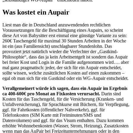
Was kostet ein Aupair
Liest man die in Deutschland anzuwendenden rechtlichen
Voraussetzungen für die Beschäftigung eines Aupairs, so scheint
diese Art von Babysitter erst einmal eine günstige Variante zu sein:
260€ Taschengeld für maximal 30 Stunden Arbeiten in der Woche
ist ein (aus Familiensicht) unschlagbarer Stundenlohn. Das
provoziert jetzt natürlich wieder die Verfechter der „Gastkind-
Philosophie“, dass das ja kein Arbeitsentgelt ist sondern das Aupair
bei freier Kost und Logis in die Familie aufgenommen wird…. aber
mal ganz pragmatisch: jeder, der sich für ein Aupair entscheidet,
sollte wissen, welche zusätzlichen Kosten auf einen zukommen –
egal ob man sich für ein Gastkind oder ein WG-Aupair entscheidet.
Verallgemeinert würde ich sagen, dass ein Aupair im Ergebnis
ca 400-600€ pro Monat an Fixkosten verursacht.
Darin sind
Kosten für das Taschengeld, für die Versicherung (Kranken- und
Unfallversicherung), für Sprachkurse mit Büchern, für Verpflegung,
ggf. für Fahrtkosten (öffentlicher Nahverkehr), ggf. für
Telefonkosten (SIM Karte mit Freiminuten/SMS und
Datenvolumen) und ggf. für das Visum enthalten. Dazu kommen
erhöhte Wohnnebenkosten (Wasser, Strom, Heizung), Zusatzkosten
wenn man das AuPair bei Freizeitunternehmungen oder in den