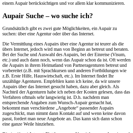
einem Aupair berücksichtigen und vor allem klar kommunizieren.
Aupair Suche – wo suche ich?
Grundsätzlich gibt es zwei gute Möglichkeiten, ein Aupair zu
suchen: über eine Agentur oder über das Internet.
Die Vermittlung eines Aupairs über eine Agentur ist teurer als die
übers Internet, jedoch wird man von Beginn an betreut und beraten.
Bei der Suche und Auswahl des Aupairs, bei der Einreise (Visum,
etc.) und auch dann noch, wenn das Aupair schon da ist. Oft werden
die Aupairs in ihrem Heimatland von Partneragenturen betreut und
vorbereitet (z.B. mit Sprachkursen und anderen Fortbildungen wie
z.B. Erste Hilfe, Hauswirtschaft, etc.). Im Internet findet Ihr
unzählige Agenturen. Empfehlen kann ich keine, da wir unsere
Aupairs über das Internet gesucht haben, dazu aber gleich. Als
Nachteil der Agenturen habe ich neben der Kosten gelesen, dass das
Verfahren oftmals sehr langwierig ist. D.h. nachdem man
entsprechende Angaben zum Wunsch-Aupair gemacht hat,
bekommt man verschiedene „Angebote“ passender Aupairs
zugeschickt, man nimmt dann Kontakt auf und wenn keine davon
passt, fordert man neue Angebote an. Das kann sich dann schon
eine ganze Weile hinziehen.