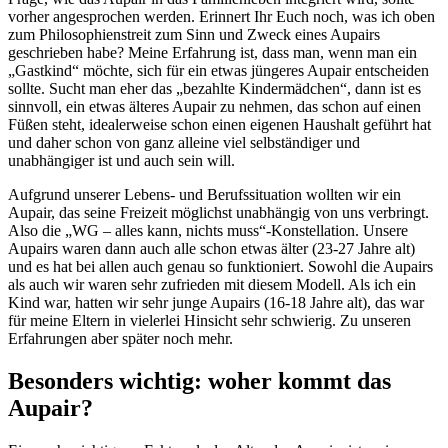
vorher angesprochen werden. Erinnert Ihr Euch noch, was ich oben
zum Philosophienstreit zum Sinn und Zweck eines Aupairs
geschrieben habe? Meine Erfahrung ist, dass man, wenn man ein
„Gastkind“ möchte, sich für ein etwas jüngeres Aupair entscheiden
sollte. Sucht man eher das „bezahlte Kindermädchen“, dann ist es
sinnvoll, ein etwas älteres Aupair zu nehmen, das schon auf einen
Füßen steht, idealerweise schon einen eigenen Haushalt geführt hat
und daher schon von ganz alleine viel selbständiger und
unabhängiger ist und auch sein will.
Aufgrund unserer Lebens- und Berufssituation wollten wir ein
Aupair, das seine Freizeit möglichst unabhängig von uns verbringt.
Also die „WG – alles kann, nichts muss“-Konstellation. Unsere
Aupairs waren dann auch alle schon etwas älter (23-27 Jahre alt)
und es hat bei allen auch genau so funktioniert. Sowohl die Aupairs
als auch wir waren sehr zufrieden mit diesem Modell. Als ich ein
Kind war, hatten wir sehr junge Aupairs (16-18 Jahre alt), das war
für meine Eltern in vielerlei Hinsicht sehr schwierig. Zu unseren
Erfahrungen aber später noch mehr.
Besonders wichtig: woher kommt das
Aupair?