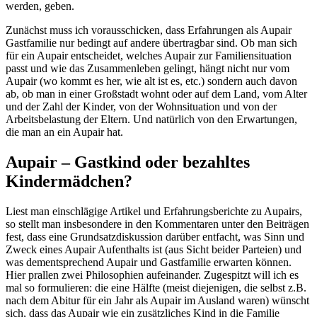
werden, geben.
Zunächst muss ich vorausschicken, dass Erfahrungen als Aupair
Gastfamilie nur bedingt auf andere übertragbar sind. Ob man sich
für ein Aupair entscheidet, welches Aupair zur Familiensituation
passt und wie das Zusammenleben gelingt, hängt nicht nur vom
Aupair (wo kommt es her, wie alt ist es, etc.) sondern auch davon
ab, ob man in einer Großstadt wohnt oder auf dem Land, vom Alter
und der Zahl der Kinder, von der Wohnsituation und von der
Arbeitsbelastung der Eltern. Und natürlich von den Erwartungen,
die man an ein Aupair hat.
Aupair – Gastkind oder bezahltes
Kindermädchen?
Liest man einschlägige Artikel und Erfahrungsberichte zu Aupairs,
so stellt man insbesondere in den Kommentaren unter den Beiträgen
fest, dass eine Grundsatzdiskussion darüber entfacht, was Sinn und
Zweck eines Aupair Aufenthalts ist (aus Sicht beider Parteien) und
was dementsprechend Aupair und Gastfamilie erwarten können.
Hier prallen zwei Philosophien aufeinander. Zugespitzt will ich es
mal so formulieren: die eine Hälfte (meist diejenigen, die selbst z.B.
nach dem Abitur für ein Jahr als Aupair im Ausland waren) wünscht
sich, dass das Aupair wie ein zusätzliches Kind in die Familie