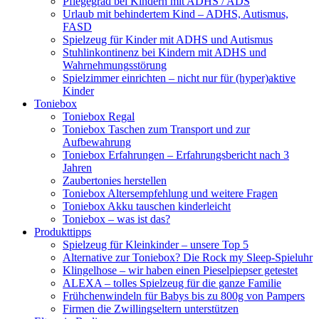
Pflegegrad bei Kindern mit ADHS / ADS
Urlaub mit behindertem Kind – ADHS, Autismus,
FASD
Spielzeug für Kinder mit ADHS und Autismus
Stuhlinkontinenz bei Kindern mit ADHS und
Wahrnehmungsstörung
Spielzimmer einrichten – nicht nur für (hyper)aktive
Kinder
Toniebox
Toniebox Regal
Toniebox Taschen zum Transport und zur
Aufbewahrung
Toniebox Erfahrungen – Erfahrungsbericht nach 3
Jahren
Zaubertonies herstellen
Toniebox Altersempfehlung und weitere Fragen
Toniebox Akku tauschen kinderleicht
Toniebox – was ist das?
Produkttipps
Spielzeug für Kleinkinder – unsere Top 5
Alternative zur Toniebox? Die Rock my Sleep-Spieluhr
Klingelhose – wir haben einen Pieselpiepser getestet
ALEXA – tolles Spielzeug für die ganze Familie
Frühchenwindeln für Babys bis zu 800g von Pampers
Firmen die Zwillingseltern unterstützen