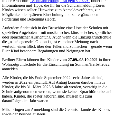
In der Broschüre
“Schulanmeldung – so geht’s 2022!”
findet Ihr
Informationen und Tipps, die Ihr für die Schulanmeldung Eures
Kindes wissen solltet: Hinweise zum Anmeldeverfahren, zur
Möglichkeit der späteren Einschulung und zur ergänzenden
Förderung und Betreuung (Hort).
Außerdem findet sich in der Broschüre eine Liste der Schulen mit
speziellen Angeboten – mit musikalischer, künstlerischer, sportlicher
oder sprachlicher Ausrichtung. Auch wenn die Einzugsgrundschule
die „naheliegensde“ Option ist, ist es meiner Meinung nach
wertvoll, einen Blick über den Tellerrand zu machen – gerade wenn
Euer Kind besondere Begabungen und Neigungen hat.
Berliner Eltern können ihre Kinder vom
27.09.-08.10.2021
in ihrer
Wohnortgrundschule für die Einschulung im Sommer/Herbst 2022
anmelden.
Alle Kinder, die bis Ende September 2022 sechs Jahre alt sind,
werden in 2022 ein­geschult. Auf Antrag können darüber hinaus
Kinder, die bis 31. März 2023 6 Jahre alt werden, vorzeitig in die
Schule aufgenommen werden, wenn sie keinen Sprachförderbedarf
haben. Kinder, die später geboren sind, müssen bis zum
darauffolgenden Jahr warten.
Mitzubringen zur Anmeldung sind die Geburtsurkunde des Kindes
sowie der Personalausweis.