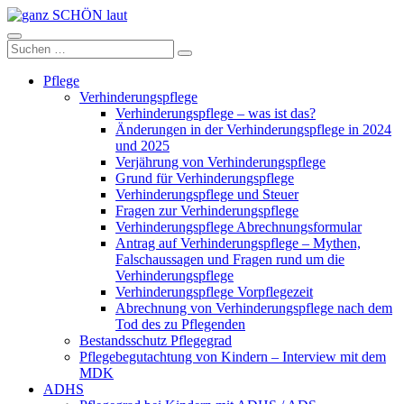
Zum
Inhalt
ganz
springen
Suchen
Suchen
SCHÖN
nach:
laut
Pflege
Verhinderungspflege
Verhinderungspflege – was ist das?
Änderungen in der Verhinderungspflege in 2024
und 2025
Verjährung von Verhinderungspflege
Grund für Verhinderungspflege
Verhinderungspflege und Steuer
Fragen zur Verhinderungspflege
Verhinderungspflege Abrechnungsformular
Antrag auf Verhinderungspflege – Mythen,
Falschaussagen und Fragen rund um die
Verhinderungspflege
Verhinderungspflege Vorpflegezeit
Abrechnung von Verhinderungspflege nach dem
Tod des zu Pflegenden
Bestandsschutz Pflegegrad
Pflegebegutachtung von Kindern – Interview mit dem
MDK
ADHS