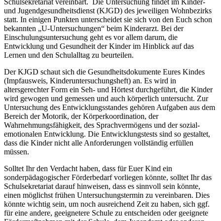
Schulsekretariat vereinbart. Die Untersuchung findet im Kinder-
und Jugendgesundheitsdienst (KJGD) des jeweiligen Wohnbezirks
statt. In einigen Punkten unterscheidet sie sich von den Euch schon
bekannten „U-Untersuchungen“ beim Kinderarzt. Bei der
Einschulungsuntersuchung geht es vor allem darum, die
Entwicklung und Gesundheit der Kinder im Hinblick auf das
Lernen und den Schulalltag zu beurteilen.
Der KJGD schaut sich die Gesundheitsdokumente Eures Kindes
(Impfausweis, Kinderuntersuchungsheft) an. Es wird in
altersgerechter Form ein Seh- und Hörtest durchgeführt, die Kinder
wird gewogen und gemessen und auch körperlich untersucht. Zur
Untersuchung des Entwicklungsstandes gehören Aufgaben aus dem
Bereich der Motorik, der Körperkoordination, der
Wahrnehmungsfähigkeit, des Sprachvermögens und der sozial-
emotionalen Entwicklung. Die Entwicklungstests sind so gestaltet,
dass die Kinder nicht alle Anforderungen vollständig erfüllen
müssen.
Solltet Ihr den Verdacht haben, dass für Euer Kind ein
sonderpädagogischer Förderbedarf vorliegen könnte, solltet Ihr das
Schulsekretariat darauf hinweisen, dass es sinnvoll sein könnte,
einen möglichst frühen Untersuchungstermin zu vereinbaren. Dies
könnte wichtig sein, um noch ausreichend Zeit zu haben, sich ggf.
für eine andere, geeignetere Schule zu entscheiden oder geeignete