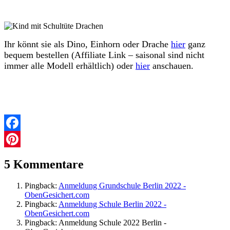
Ihr könnt sie als Dino, Einhorn oder Drache
hier
ganz
bequem bestellen (Affiliate Link – saisonal sind nicht
immer alle Modell erhältlich) oder
hier
anschauen.
Facebook
Einschulung
Einschulung
Pinterest
2022
Einschulung
5 Kommentare
Berlin
Tipps
zur
Pingback:
Anmeldung Grundschule Berlin 2022 -
Einschulung
ObenGesichert.com
in
Pingback:
Anmeldung Schule Berlin 2022 -
Berlin
ObenGesichert.com
Pingback: Anmeldung Schule 2022 Berlin -