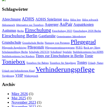
Schlagwörter
ADHS
Abrechnung
ADHS Spielzeug
Akku
Akku leer
Akku schwach
AuPair
Asperger
Aupairkosten
Akkutausch
Alternative zur Toniebox
Einschulung
Autismus
Berlin
Einschulung 2023
Einschulung 2026 Berlin
Einschulung Berlin
Gastfamilie
Gemeinsamer Jahresbetrag
Pflegegrad
Grundschule
Grundschule Berlin
Nutzung von Peristeen
Pflegestufe
Pflegende Angehörige
Pflegeunterstützungsgesetz
PUEG
Rock my Sleep
Schulanmeldung Berlin
Schuljahr 2023/24
Schulkind
Spieluhr
Stuhlinkontinenz bei ADHS
Tipps zur Einschulung in Berlin
Tonie
Stuhlinkontinenz bei Kindern
Toniebox
Tonies
Toniebox für Babies
Toniebox für Säuglinge
Urlaub; Natur;
Verhinderungspflege
Urlaub mit behindertem Kind
VHP
Verjährung
Widerspruch
Archiv
März 2026
(1)
Mai 2025
(1)
November 2023
(1)
November 2022
(1)