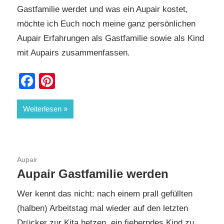
Gastfamilie werdet und was ein Aupair kostet,
möchte ich Euch noch meine ganz persönlichen
Aupair Erfahrungen als Gastfamilie sowie als Kind
mit Aupairs zusammenfassen.
Facebook
Pinterest
Weiterlesen
26. Mai 2018
Aupair
Aupair Gastfamilie werden
Wer kennt das nicht: nach einem prall gefüllten
(halben) Arbeitstag mal wieder auf den letzten
Drücker zur Kita hetzen, ein fieberndes Kind zu