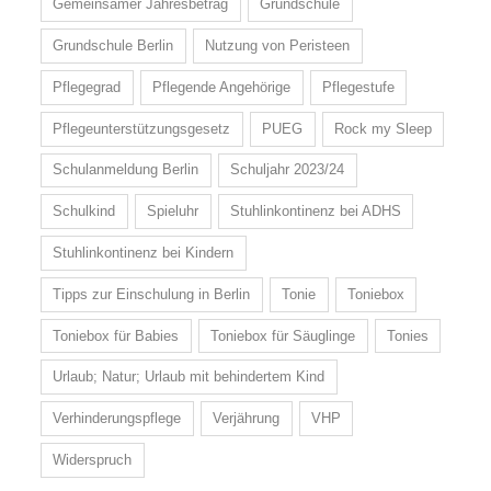
Gemeinsamer Jahresbetrag
Grundschule
Grundschule Berlin
Nutzung von Peristeen
Pflegegrad
Pflegende Angehörige
Pflegestufe
Pflegeunterstützungsgesetz
PUEG
Rock my Sleep
Schulanmeldung Berlin
Schuljahr 2023/24
Schulkind
Spieluhr
Stuhlinkontinenz bei ADHS
Stuhlinkontinenz bei Kindern
Tipps zur Einschulung in Berlin
Tonie
Toniebox
Toniebox für Babies
Toniebox für Säuglinge
Tonies
Urlaub; Natur; Urlaub mit behindertem Kind
Verhinderungspflege
Verjährung
VHP
Widerspruch