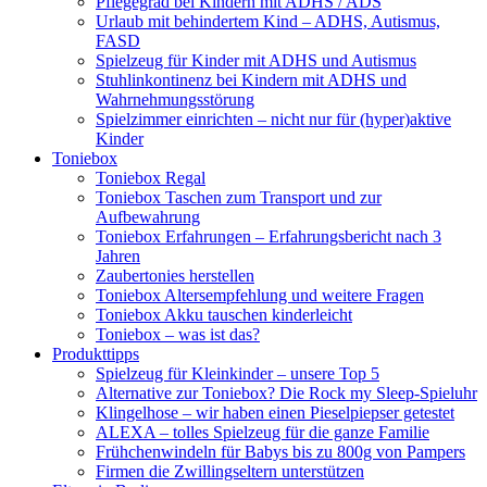
Pflegegrad bei Kindern mit ADHS / ADS
Urlaub mit behindertem Kind – ADHS, Autismus,
FASD
Spielzeug für Kinder mit ADHS und Autismus
Stuhlinkontinenz bei Kindern mit ADHS und
Wahrnehmungsstörung
Spielzimmer einrichten – nicht nur für (hyper)aktive
Kinder
Toniebox
Toniebox Regal
Toniebox Taschen zum Transport und zur
Aufbewahrung
Toniebox Erfahrungen – Erfahrungsbericht nach 3
Jahren
Zaubertonies herstellen
Toniebox Altersempfehlung und weitere Fragen
Toniebox Akku tauschen kinderleicht
Toniebox – was ist das?
Produkttipps
Spielzeug für Kleinkinder – unsere Top 5
Alternative zur Toniebox? Die Rock my Sleep-Spieluhr
Klingelhose – wir haben einen Pieselpiepser getestet
ALEXA – tolles Spielzeug für die ganze Familie
Frühchenwindeln für Babys bis zu 800g von Pampers
Firmen die Zwillingseltern unterstützen