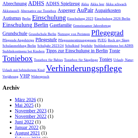
ADHS
Abrechnung
ADHS Spielzeug
Akku
Akku leer
Akku schwach
AuPair
Asperger
Aupairkosten
Akkutausch
Alternative zur Toniebox
Einschulung
Autismus
Berlin
Einschulung 2023
Einschulung 2026 Berlin
Einschulung Berlin
Gastfamilie
Gemeinsamer Jahresbetrag
Pflegegrad
Grundschule
Grundschule Berlin
Nutzung von Peristeen
Pflegestufe
Pflegende Angehörige
Pflegeunterstützungsgesetz
PUEG
Rock my Sleep
Schulanmeldung Berlin
Schuljahr 2023/24
Schulkind
Spieluhr
Stuhlinkontinenz bei ADHS
Tipps zur Einschulung in Berlin
Tonie
Stuhlinkontinenz bei Kindern
Toniebox
Tonies
Toniebox für Babies
Toniebox für Säuglinge
Urlaub; Natur;
Verhinderungspflege
Urlaub mit behindertem Kind
VHP
Verjährung
Widerspruch
Archiv
März 2026
(1)
Mai 2025
(1)
November 2023
(1)
November 2022
(1)
Juni 2022
(1)
Januar 2022
(3)
August 2021
(1)