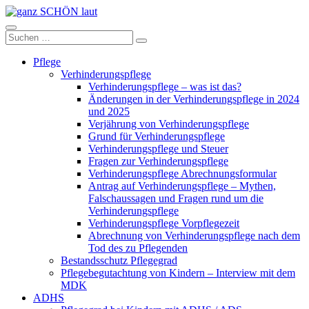
Zum
Inhalt
ganz
springen
Suchen
Suchen
SCHÖN
nach:
laut
Pflege
Verhinderungspflege
Verhinderungspflege – was ist das?
Änderungen in der Verhinderungspflege in 2024
und 2025
Verjährung von Verhinderungspflege
Grund für Verhinderungspflege
Verhinderungspflege und Steuer
Fragen zur Verhinderungspflege
Verhinderungspflege Abrechnungsformular
Antrag auf Verhinderungspflege – Mythen,
Falschaussagen und Fragen rund um die
Verhinderungspflege
Verhinderungspflege Vorpflegezeit
Abrechnung von Verhinderungspflege nach dem
Tod des zu Pflegenden
Bestandsschutz Pflegegrad
Pflegebegutachtung von Kindern – Interview mit dem
MDK
ADHS