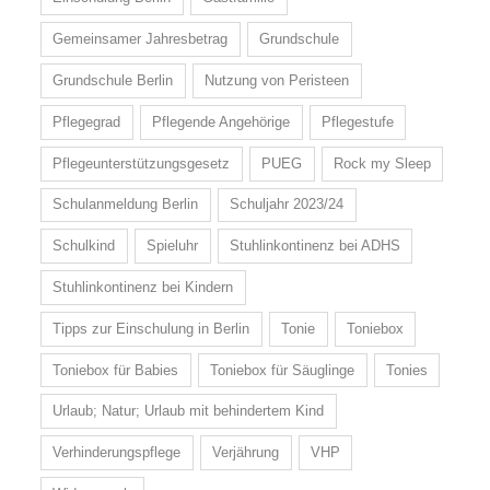
Gemeinsamer Jahresbetrag
Grundschule
Grundschule Berlin
Nutzung von Peristeen
Pflegegrad
Pflegende Angehörige
Pflegestufe
Pflegeunterstützungsgesetz
PUEG
Rock my Sleep
Schulanmeldung Berlin
Schuljahr 2023/24
Schulkind
Spieluhr
Stuhlinkontinenz bei ADHS
Stuhlinkontinenz bei Kindern
Tipps zur Einschulung in Berlin
Tonie
Toniebox
Toniebox für Babies
Toniebox für Säuglinge
Tonies
Urlaub; Natur; Urlaub mit behindertem Kind
Verhinderungspflege
Verjährung
VHP