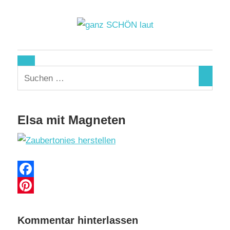
Zum
Inhalt
springen
ganz
SCHÖN
laut
Elsa mit Magneten
15. Juli 2019
Facebook
Pinterest
Kommentar hinterlassen