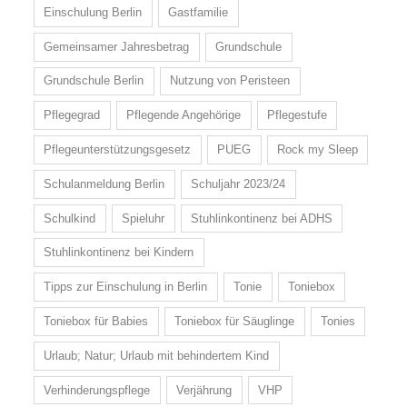
Einschulung Berlin
Gastfamilie
Gemeinsamer Jahresbetrag
Grundschule
Grundschule Berlin
Nutzung von Peristeen
Pflegegrad
Pflegende Angehörige
Pflegestufe
Pflegeunterstützungsgesetz
PUEG
Rock my Sleep
Schulanmeldung Berlin
Schuljahr 2023/24
Schulkind
Spieluhr
Stuhlinkontinenz bei ADHS
Stuhlinkontinenz bei Kindern
Tipps zur Einschulung in Berlin
Tonie
Toniebox
Toniebox für Babies
Toniebox für Säuglinge
Tonies
Urlaub; Natur; Urlaub mit behindertem Kind
Verhinderungspflege
Verjährung
VHP