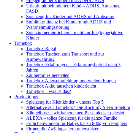
Pflegegrad bei Kindern mit ADHS / ADS
Urlaub mit behindertem Kind – ADHS, Autismus,
FASD
Spielzeug für Kinder mit ADHS und Autismus
Stuhlinkontinenz bei Kindern mit ADHS und
Wahrnehmungsstörung
Spielzimmer einrichten – nicht nur für (hyper)aktive
Kinder
Toniebox
Toniebox Regal
Toniebox Taschen zum Transport und zur
Aufbewahrung
Toniebox Erfahrungen – Erfahrungsbericht nach 3
Jahren
Zaubertonies herstellen
Toniebox Altersempfehlung und weitere Fragen
Toniebox Akku tauschen kinderleicht
Toniebox – was ist das?
Produkttipps
Spielzeug für Kleinkinder – unsere Top 5
Alternative zur Toniebox? Die Rock my Sleep-Spieluhr
Klingelhose – wir haben einen Pieselpiepser getestet
ALEXA – tolles Spielzeug für die ganze Familie
Frühchenwindeln für Babys bis zu 800g von Pampers
Firmen die Zwillingseltern unterstützen