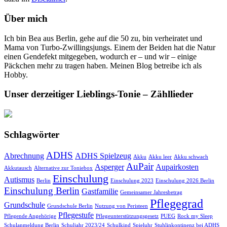
Über mich
Ich bin Bea aus Berlin, gehe auf die 50 zu, bin verheiratet und
Mama von Turbo-Zwillingsjungs. Einem der Beiden hat die Natur
einen Gendefekt mitgegeben, wodurch er – und wir – einige
Päckchen mehr zu tragen haben. Meinen Blog betreibe ich als
Hobby.
Unser derzeitiger Lieblings-Tonie – Zähllieder
Schlagwörter
ADHS
Abrechnung
ADHS Spielzeug
Akku
Akku leer
Akku schwach
AuPair
Asperger
Aupairkosten
Akkutausch
Alternative zur Toniebox
Einschulung
Autismus
Berlin
Einschulung 2023
Einschulung 2026 Berlin
Einschulung Berlin
Gastfamilie
Gemeinsamer Jahresbetrag
Pflegegrad
Grundschule
Grundschule Berlin
Nutzung von Peristeen
Pflegestufe
Pflegende Angehörige
Pflegeunterstützungsgesetz
PUEG
Rock my Sleep
Schulanmeldung Berlin
Schuljahr 2023/24
Schulkind
Spieluhr
Stuhlinkontinenz bei ADHS