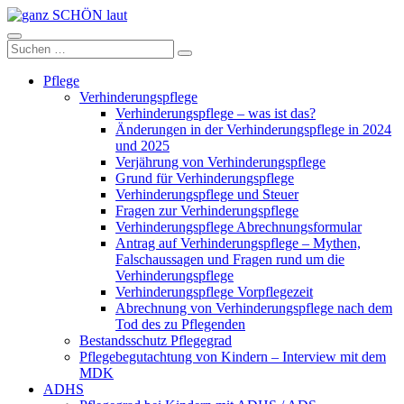
Zum
Inhalt
ganz
springen
Suchen
Suchen
SCHÖN
nach:
laut
Pflege
Verhinderungspflege
Verhinderungspflege – was ist das?
Änderungen in der Verhinderungspflege in 2024
und 2025
Verjährung von Verhinderungspflege
Grund für Verhinderungspflege
Verhinderungspflege und Steuer
Fragen zur Verhinderungspflege
Verhinderungspflege Abrechnungsformular
Antrag auf Verhinderungspflege – Mythen,
Falschaussagen und Fragen rund um die
Verhinderungspflege
Verhinderungspflege Vorpflegezeit
Abrechnung von Verhinderungspflege nach dem
Tod des zu Pflegenden
Bestandsschutz Pflegegrad
Pflegebegutachtung von Kindern – Interview mit dem
MDK
ADHS