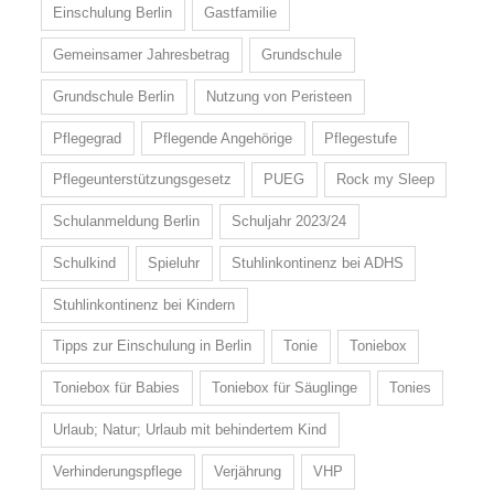
Einschulung Berlin
Gastfamilie
Gemeinsamer Jahresbetrag
Grundschule
Grundschule Berlin
Nutzung von Peristeen
Pflegegrad
Pflegende Angehörige
Pflegestufe
Pflegeunterstützungsgesetz
PUEG
Rock my Sleep
Schulanmeldung Berlin
Schuljahr 2023/24
Schulkind
Spieluhr
Stuhlinkontinenz bei ADHS
Stuhlinkontinenz bei Kindern
Tipps zur Einschulung in Berlin
Tonie
Toniebox
Toniebox für Babies
Toniebox für Säuglinge
Tonies
Urlaub; Natur; Urlaub mit behindertem Kind
Verhinderungspflege
Verjährung
VHP