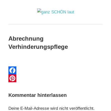
Zum
Inhalt
springen
ganz
SCHÖN
Abrechnung
19. Mai 2020
laut
Verhinderungspflege
Facebook
Pinterest
Kommentar hinterlassen
Deine E-Mail-Adresse wird nicht veröffentlicht.