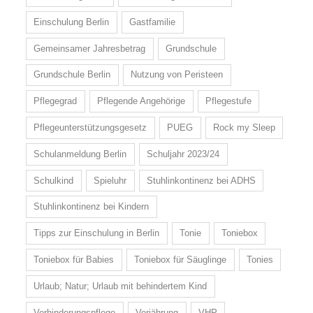
Einschulung Berlin
Gastfamilie
Gemeinsamer Jahresbetrag
Grundschule
Grundschule Berlin
Nutzung von Peristeen
Pflegegrad
Pflegende Angehörige
Pflegestufe
Pflegeunterstützungsgesetz
PUEG
Rock my Sleep
Schulanmeldung Berlin
Schuljahr 2023/24
Schulkind
Spieluhr
Stuhlinkontinenz bei ADHS
Stuhlinkontinenz bei Kindern
Tipps zur Einschulung in Berlin
Tonie
Toniebox
Toniebox für Babies
Toniebox für Säuglinge
Tonies
Urlaub; Natur; Urlaub mit behindertem Kind
Verhinderungspflege
Verjährung
VHP