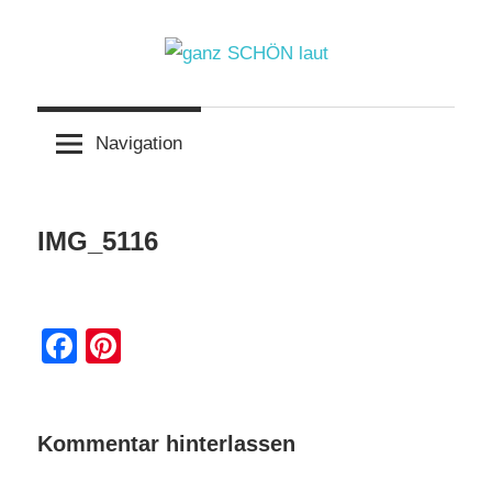
Zum
Inhalt
springen
ganz
Navigation
SCHÖN
laut
IMG_5116
9. August 2021
Facebook
Pinterest
Kommentar hinterlassen