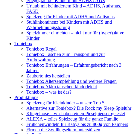
Pflegegrad bei Kindern mit ADHS / ADS
Urlaub mit behindertem Kind – ADHS, Autismus,
FASD
Spielzeug für Kinder mit ADHS und Autismus
Stuhlinkontinenz bei Kindern mit ADHS und
Wahrnehmungsstörung
Spielzimmer einrichten – nicht nur für (hyper)aktive
Kinder
Toniebox
Toniebox Regal
Toniebox Taschen zum Transport und zur
Aufbewahrung
Toniebox Erfahrungen – Erfahrungsbericht nach 3
Jahren
Zaubertonies herstellen
Toniebox Altersempfehlung und weitere Fragen
Toniebox Akku tauschen kinderleicht
Toniebox – was ist das?
Produkttipps
Spielzeug für Kleinkinder – unsere Top 5
Alternative zur Toniebox? Die Rock my Sleep-Spieluhr
Klingelhose – wir haben einen Pieselpiepser getestet
ALEXA – tolles Spielzeug für die ganze Familie
Frühchenwindeln für Babys bis zu 800g von Pampers
Firmen die Zwillingseltern unterstützen