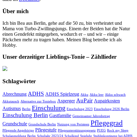
Über mich
Ich bin Bea aus Berlin, gehe auf die 50 zu, bin verheiratet und
Mama von Turbo-Zwillingsjungs. Einem der Beiden hat die Natur
einen Gendefekt mitgegeben, wodurch er – und wir – einige
Päckchen mehr zu tragen haben. Meinen Blog betreibe ich als
Hobby.
Unser derzeitiger Lieblings-Tonie – Zähllieder
Schlagwörter
ADHS
Abrechnung
ADHS Spielzeug
Akku
Akku leer
Akku schwach
AuPair
Asperger
Aupairkosten
Akkutausch
Alternative zur Toniebox
Einschulung
Autismus
Berlin
Einschulung 2023
Einschulung 2026 Berlin
Einschulung Berlin
Gastfamilie
Gemeinsamer Jahresbetrag
Pflegegrad
Grundschule
Grundschule Berlin
Nutzung von Peristeen
Pflegestufe
Pflegende Angehörige
Pflegeunterstützungsgesetz
PUEG
Rock my Sleep
Schulanmeldung Berlin
Schuljahr 2023/24
Schulkind
Spieluhr
Stuhlinkontinenz bei ADHS