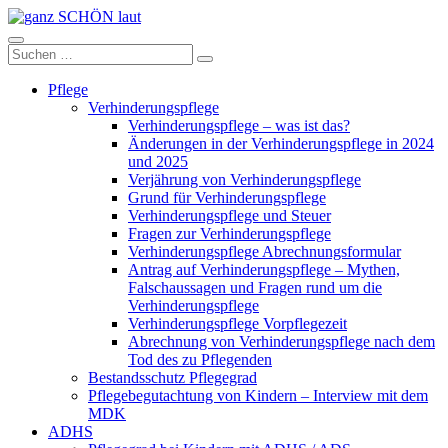
Zum
Inhalt
ganz
springen
Suchen
Suchen
SCHÖN
nach:
laut
Pflege
Verhinderungspflege
Verhinderungspflege – was ist das?
Änderungen in der Verhinderungspflege in 2024
und 2025
Verjährung von Verhinderungspflege
Grund für Verhinderungspflege
Verhinderungspflege und Steuer
Fragen zur Verhinderungspflege
Verhinderungspflege Abrechnungsformular
Antrag auf Verhinderungspflege – Mythen,
Falschaussagen und Fragen rund um die
Verhinderungspflege
Verhinderungspflege Vorpflegezeit
Abrechnung von Verhinderungspflege nach dem
Tod des zu Pflegenden
Bestandsschutz Pflegegrad
Pflegebegutachtung von Kindern – Interview mit dem
MDK
ADHS