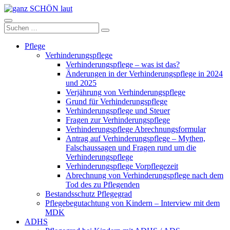
Zum
Inhalt
ganz
springen
Suchen
Suchen
SCHÖN
nach:
laut
Pflege
Verhinderungspflege
Verhinderungspflege – was ist das?
Änderungen in der Verhinderungspflege in 2024
und 2025
Verjährung von Verhinderungspflege
Grund für Verhinderungspflege
Verhinderungspflege und Steuer
Fragen zur Verhinderungspflege
Verhinderungspflege Abrechnungsformular
Antrag auf Verhinderungspflege – Mythen,
Falschaussagen und Fragen rund um die
Verhinderungspflege
Verhinderungspflege Vorpflegezeit
Abrechnung von Verhinderungspflege nach dem
Tod des zu Pflegenden
Bestandsschutz Pflegegrad
Pflegebegutachtung von Kindern – Interview mit dem
MDK
ADHS