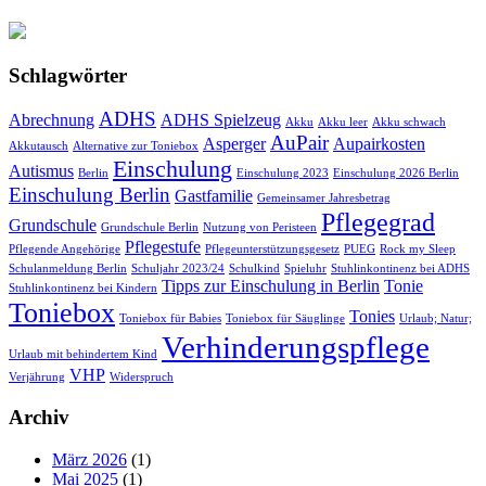
Schlagwörter
ADHS
Abrechnung
ADHS Spielzeug
Akku
Akku leer
Akku schwach
AuPair
Asperger
Aupairkosten
Akkutausch
Alternative zur Toniebox
Einschulung
Autismus
Berlin
Einschulung 2023
Einschulung 2026 Berlin
Einschulung Berlin
Gastfamilie
Gemeinsamer Jahresbetrag
Pflegegrad
Grundschule
Grundschule Berlin
Nutzung von Peristeen
Pflegestufe
Pflegende Angehörige
Pflegeunterstützungsgesetz
PUEG
Rock my Sleep
Schulanmeldung Berlin
Schuljahr 2023/24
Schulkind
Spieluhr
Stuhlinkontinenz bei ADHS
Tipps zur Einschulung in Berlin
Tonie
Stuhlinkontinenz bei Kindern
Toniebox
Tonies
Toniebox für Babies
Toniebox für Säuglinge
Urlaub; Natur;
Verhinderungspflege
Urlaub mit behindertem Kind
VHP
Verjährung
Widerspruch
Archiv
März 2026
(1)
Mai 2025
(1)