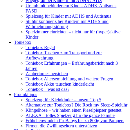
Pflegegrad bei Kindern mit ADHS / ADS
Urlaub mit behindertem Kind – ADHS, Autismus,
FASD
Spielzeug für Kinder mit ADHS und Autismus
Stuhlinkontinenz bei Kindern mit ADHS und
Wahrnehmungsstörung
Spielzimmer einrichten – nicht nur für (hyper)aktive
Kinder
Toniebox
Toniebox Regal
Toniebox Taschen zum Transport und zur
Aufbewahrung
Toniebox Erfahrungen – Erfahrungsbericht nach 3
Jahren
Zaubertonies herstellen
Toniebox Altersempfehlung und weitere Fragen
Toniebox Akku tauschen kinderleicht
Toniebox – was ist das?
Produkttipps
Spielzeug für Kleinkinder – unsere Top 5
Alternative zur Toniebox? Die Rock my Sleep-Spieluhr
Klingelhose – wir haben einen Pieselpiepser getestet
ALEXA – tolles Spielzeug für die ganze Familie
Frühchenwindeln für Babys bis zu 800g von Pampers
Firmen die Zwillingseltern unterstützen