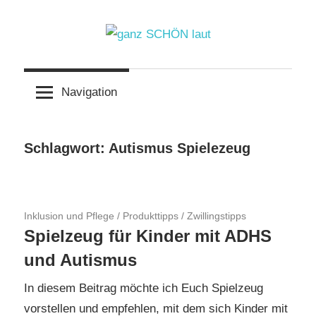
Zum
Inhalt
springen
ganz
Navigation
SCHÖN
laut
Schlagwort:
Autismus Spielezeug
18. September 2018
Inklusion und Pflege
/
Produkttipps
/
Zwillingstipps
Spielzeug für Kinder mit ADHS
und Autismus
In diesem Beitrag möchte ich Euch Spielzeug
vorstellen und empfehlen, mit dem sich Kinder mit