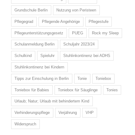
Grundschule Berlin
Nutzung von Peristeen
Pflegegrad
Pflegende Angehörige
Pflegestufe
Pflegeunterstützungsgesetz
PUEG
Rock my Sleep
Schulanmeldung Berlin
Schuljahr 2023/24
Schulkind
Spieluhr
Stuhlinkontinenz bei ADHS
Stuhlinkontinenz bei Kindern
Tipps zur Einschulung in Berlin
Tonie
Toniebox
Toniebox für Babies
Toniebox für Säuglinge
Tonies
Urlaub; Natur; Urlaub mit behindertem Kind
Verhinderungspflege
Verjährung
VHP
Widerspruch