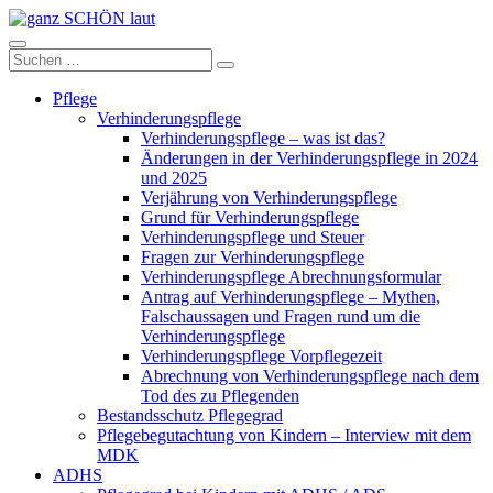
Zum
Inhalt
ganz
springen
Suchen
Suchen
SCHÖN
nach:
laut
Pflege
Verhinderungspflege
Verhinderungspflege – was ist das?
Änderungen in der Verhinderungspflege in 2024
und 2025
Verjährung von Verhinderungspflege
Grund für Verhinderungspflege
Verhinderungspflege und Steuer
Fragen zur Verhinderungspflege
Verhinderungspflege Abrechnungsformular
Antrag auf Verhinderungspflege – Mythen,
Falschaussagen und Fragen rund um die
Verhinderungspflege
Verhinderungspflege Vorpflegezeit
Abrechnung von Verhinderungspflege nach dem
Tod des zu Pflegenden
Bestandsschutz Pflegegrad
Pflegebegutachtung von Kindern – Interview mit dem
MDK
ADHS