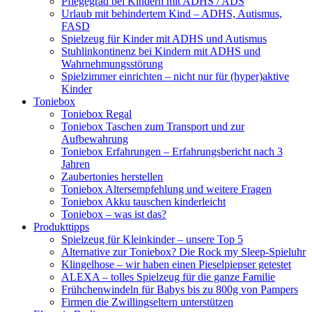
Pflegegrad bei Kindern mit ADHS / ADS
Urlaub mit behindertem Kind – ADHS, Autismus,
FASD
Spielzeug für Kinder mit ADHS und Autismus
Stuhlinkontinenz bei Kindern mit ADHS und
Wahrnehmungsstörung
Spielzimmer einrichten – nicht nur für (hyper)aktive
Kinder
Toniebox
Toniebox Regal
Toniebox Taschen zum Transport und zur
Aufbewahrung
Toniebox Erfahrungen – Erfahrungsbericht nach 3
Jahren
Zaubertonies herstellen
Toniebox Altersempfehlung und weitere Fragen
Toniebox Akku tauschen kinderleicht
Toniebox – was ist das?
Produkttipps
Spielzeug für Kleinkinder – unsere Top 5
Alternative zur Toniebox? Die Rock my Sleep-Spieluhr
Klingelhose – wir haben einen Pieselpiepser getestet
ALEXA – tolles Spielzeug für die ganze Familie
Frühchenwindeln für Babys bis zu 800g von Pampers
Firmen die Zwillingseltern unterstützen