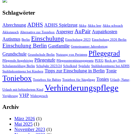
Schlagwörter
ADHS
Abrechnung
ADHS Spielzeug
Akku
Akku leer
Akku schwach
AuPair
Asperger
Aupairkosten
Akkutausch
Alternative zur Toniebox
Einschulung
Autismus
Berlin
Einschulung 2023
Einschulung 2026 Berlin
Einschulung Berlin
Gastfamilie
Gemeinsamer Jahresbetrag
Pflegegrad
Grundschule
Grundschule Berlin
Nutzung von Peristeen
Pflegestufe
Pflegende Angehörige
Pflegeunterstützungsgesetz
PUEG
Rock my Sleep
Schulanmeldung Berlin
Schuljahr 2023/24
Schulkind
Spieluhr
Stuhlinkontinenz bei ADHS
Tipps zur Einschulung in Berlin
Tonie
Stuhlinkontinenz bei Kindern
Toniebox
Tonies
Toniebox für Babies
Toniebox für Säuglinge
Urlaub; Natur;
Verhinderungspflege
Urlaub mit behindertem Kind
VHP
Verjährung
Widerspruch
Archiv
März 2026
(1)
Mai 2025
(1)
November 2023
(1)