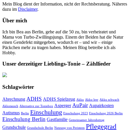
Mein Blog dient der Information, nicht der Rechtsberatung. Näheres
dazu im
Disclaimer
.
Über mich
Ich bin Bea aus Berlin, gehe auf die 50 zu, bin verheiratet und
Mama von Turbo-Zwillingsjungs. Einem der Beiden hat die Natur
einen Gendefekt mitgegeben, wodurch er – und wir – einige
Päckchen mehr zu tragen haben. Meinen Blog betreibe ich als
Hobby.
Unser derzeitiger Lieblings-Tonie – Zähllieder
Schlagwörter
ADHS
Abrechnung
ADHS Spielzeug
Akku
Akku leer
Akku schwach
AuPair
Asperger
Aupairkosten
Akkutausch
Alternative zur Toniebox
Einschulung
Autismus
Berlin
Einschulung 2023
Einschulung 2026 Berlin
Einschulung Berlin
Gastfamilie
Gemeinsamer Jahresbetrag
Pflegegrad
Grundschule
Grundschule Berlin
Nutzung von Peristeen