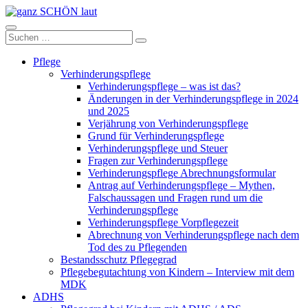
Zum
Inhalt
ganz
springen
Suchen
Suchen
SCHÖN
nach:
laut
Pflege
Verhinderungspflege
Verhinderungspflege – was ist das?
Änderungen in der Verhinderungspflege in 2024
und 2025
Verjährung von Verhinderungspflege
Grund für Verhinderungspflege
Verhinderungspflege und Steuer
Fragen zur Verhinderungspflege
Verhinderungspflege Abrechnungsformular
Antrag auf Verhinderungspflege – Mythen,
Falschaussagen und Fragen rund um die
Verhinderungspflege
Verhinderungspflege Vorpflegezeit
Abrechnung von Verhinderungspflege nach dem
Tod des zu Pflegenden
Bestandsschutz Pflegegrad
Pflegebegutachtung von Kindern – Interview mit dem
MDK
ADHS