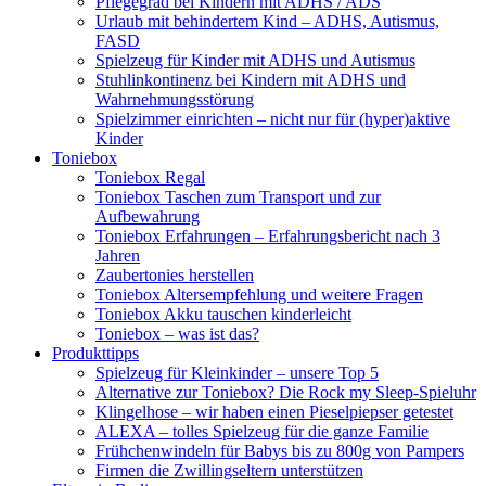
Pflegegrad bei Kindern mit ADHS / ADS
Urlaub mit behindertem Kind – ADHS, Autismus,
FASD
Spielzeug für Kinder mit ADHS und Autismus
Stuhlinkontinenz bei Kindern mit ADHS und
Wahrnehmungsstörung
Spielzimmer einrichten – nicht nur für (hyper)aktive
Kinder
Toniebox
Toniebox Regal
Toniebox Taschen zum Transport und zur
Aufbewahrung
Toniebox Erfahrungen – Erfahrungsbericht nach 3
Jahren
Zaubertonies herstellen
Toniebox Altersempfehlung und weitere Fragen
Toniebox Akku tauschen kinderleicht
Toniebox – was ist das?
Produkttipps
Spielzeug für Kleinkinder – unsere Top 5
Alternative zur Toniebox? Die Rock my Sleep-Spieluhr
Klingelhose – wir haben einen Pieselpiepser getestet
ALEXA – tolles Spielzeug für die ganze Familie
Frühchenwindeln für Babys bis zu 800g von Pampers
Firmen die Zwillingseltern unterstützen