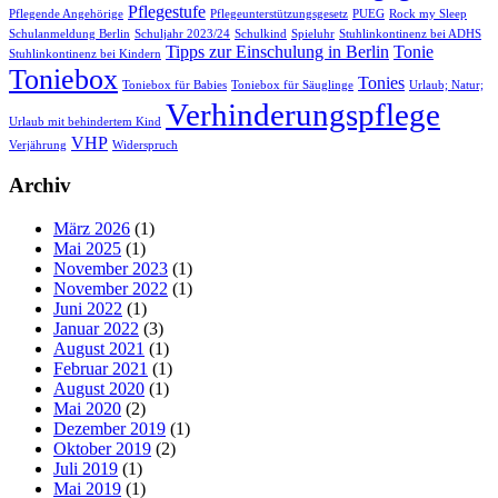
Pflegestufe
Pflegende Angehörige
Pflegeunterstützungsgesetz
PUEG
Rock my Sleep
Schulanmeldung Berlin
Schuljahr 2023/24
Schulkind
Spieluhr
Stuhlinkontinenz bei ADHS
Tipps zur Einschulung in Berlin
Tonie
Stuhlinkontinenz bei Kindern
Toniebox
Tonies
Toniebox für Babies
Toniebox für Säuglinge
Urlaub; Natur;
Verhinderungspflege
Urlaub mit behindertem Kind
VHP
Verjährung
Widerspruch
Archiv
März 2026
(1)
Mai 2025
(1)
November 2023
(1)
November 2022
(1)
Juni 2022
(1)
Januar 2022
(3)
August 2021
(1)
Februar 2021
(1)
August 2020
(1)
Mai 2020
(2)
Dezember 2019
(1)
Oktober 2019
(2)
Juli 2019
(1)
Mai 2019
(1)