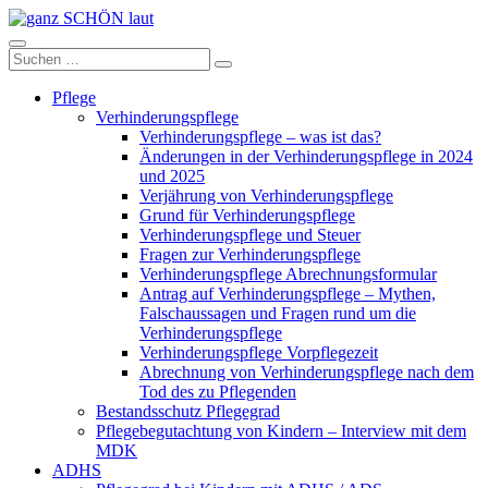
Zum
Inhalt
ganz
springen
Suchen
Suchen
SCHÖN
nach:
laut
Pflege
Verhinderungspflege
Verhinderungspflege – was ist das?
Änderungen in der Verhinderungspflege in 2024
und 2025
Verjährung von Verhinderungspflege
Grund für Verhinderungspflege
Verhinderungspflege und Steuer
Fragen zur Verhinderungspflege
Verhinderungspflege Abrechnungsformular
Antrag auf Verhinderungspflege – Mythen,
Falschaussagen und Fragen rund um die
Verhinderungspflege
Verhinderungspflege Vorpflegezeit
Abrechnung von Verhinderungspflege nach dem
Tod des zu Pflegenden
Bestandsschutz Pflegegrad
Pflegebegutachtung von Kindern – Interview mit dem
MDK
ADHS