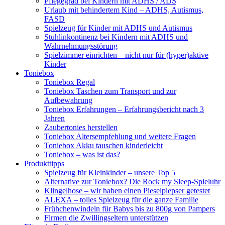
Pflegegrad bei Kindern mit ADHS / ADS
Urlaub mit behindertem Kind – ADHS, Autismus,
FASD
Spielzeug für Kinder mit ADHS und Autismus
Stuhlinkontinenz bei Kindern mit ADHS und
Wahrnehmungsstörung
Spielzimmer einrichten – nicht nur für (hyper)aktive
Kinder
Toniebox
Toniebox Regal
Toniebox Taschen zum Transport und zur
Aufbewahrung
Toniebox Erfahrungen – Erfahrungsbericht nach 3
Jahren
Zaubertonies herstellen
Toniebox Altersempfehlung und weitere Fragen
Toniebox Akku tauschen kinderleicht
Toniebox – was ist das?
Produkttipps
Spielzeug für Kleinkinder – unsere Top 5
Alternative zur Toniebox? Die Rock my Sleep-Spieluhr
Klingelhose – wir haben einen Pieselpiepser getestet
ALEXA – tolles Spielzeug für die ganze Familie
Frühchenwindeln für Babys bis zu 800g von Pampers
Firmen die Zwillingseltern unterstützen