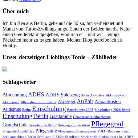
Über mich
Ich bin Bea aus Berlin, gehe auf die 50 zu, bin verheiratet und
Mama von Turbo-Zwillingsjungs. Einem der Beiden hat die Natur
einen Gendefekt mitgegeben, wodurch er – und wir – einige
Päckchen mehr zu tragen haben. Meinen Blog betreibe ich als
Hobby.
Unser derzeitiger Lieblings-Tonie – Zähllieder
Schlagwörter
ADHS
Abrechnung
ADHS Spielzeug
Akku
Akku leer
Akku schwach
AuPair
Asperger
Aupairkosten
Akkutausch
Alternative zur Toniebox
Einschulung
Autismus
Berlin
Einschulung 2023
Einschulung 2026 Berlin
Einschulung Berlin
Gastfamilie
Gemeinsamer Jahresbetrag
Pflegegrad
Grundschule
Grundschule Berlin
Nutzung von Peristeen
Pflegestufe
Pflegende Angehörige
Pflegeunterstützungsgesetz
PUEG
Rock my Sleep
Schulanmeldung Berlin
Schuljahr 2023/24
Schulkind
Spieluhr
Stuhlinkontinenz bei ADHS