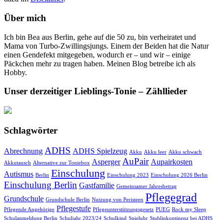
Über mich
Ich bin Bea aus Berlin, gehe auf die 50 zu, bin verheiratet und
Mama von Turbo-Zwillingsjungs. Einem der Beiden hat die Natur
einen Gendefekt mitgegeben, wodurch er – und wir – einige
Päckchen mehr zu tragen haben. Meinen Blog betreibe ich als
Hobby.
Unser derzeitiger Lieblings-Tonie – Zähllieder
Schlagwörter
ADHS
Abrechnung
ADHS Spielzeug
Akku
Akku leer
Akku schwach
AuPair
Asperger
Aupairkosten
Akkutausch
Alternative zur Toniebox
Einschulung
Autismus
Berlin
Einschulung 2023
Einschulung 2026 Berlin
Einschulung Berlin
Gastfamilie
Gemeinsamer Jahresbetrag
Pflegegrad
Grundschule
Grundschule Berlin
Nutzung von Peristeen
Pflegestufe
Pflegende Angehörige
Pflegeunterstützungsgesetz
PUEG
Rock my Sleep
Schulanmeldung Berlin
Schuljahr 2023/24
Schulkind
Spieluhr
Stuhlinkontinenz bei ADHS