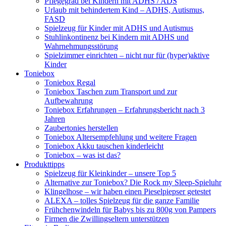
Pflegegrad bei Kindern mit ADHS / ADS
Urlaub mit behindertem Kind – ADHS, Autismus,
FASD
Spielzeug für Kinder mit ADHS und Autismus
Stuhlinkontinenz bei Kindern mit ADHS und
Wahrnehmungsstörung
Spielzimmer einrichten – nicht nur für (hyper)aktive
Kinder
Toniebox
Toniebox Regal
Toniebox Taschen zum Transport und zur
Aufbewahrung
Toniebox Erfahrungen – Erfahrungsbericht nach 3
Jahren
Zaubertonies herstellen
Toniebox Altersempfehlung und weitere Fragen
Toniebox Akku tauschen kinderleicht
Toniebox – was ist das?
Produkttipps
Spielzeug für Kleinkinder – unsere Top 5
Alternative zur Toniebox? Die Rock my Sleep-Spieluhr
Klingelhose – wir haben einen Pieselpiepser getestet
ALEXA – tolles Spielzeug für die ganze Familie
Frühchenwindeln für Babys bis zu 800g von Pampers
Firmen die Zwillingseltern unterstützen