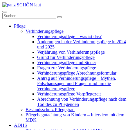
Zum
Inhalt
ganz
springen
Suchen
Suchen
SCHÖN
nach:
laut
Pflege
Verhinderungspflege
Verhinderungspflege – was ist das?
Änderungen in der Verhinderungspflege in 2024
und 2025
Verjährung von Verhinderungspflege
Grund für Verhinderungspflege
Verhinderungspflege und Steuer
Fragen zur Verhinderungspflege
Verhinderungspflege Abrechnungsformular
Antrag auf Verhinderungspflege – Mythen,
Falschaussagen und Fragen rund um die
Verhinderungspflege
Verhinderungspflege Vorpflegezeit
Abrechnung von Verhinderungspflege nach dem
Tod des zu Pflegenden
Bestandsschutz Pflegegrad
Pflegebegutachtung von Kindern – Interview mit dem
MDK
ADHS