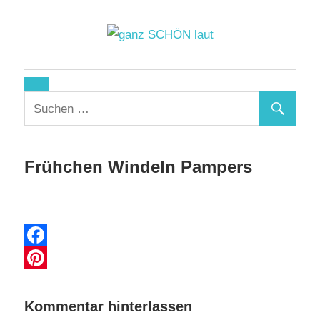
Zum
Inhalt
springen
ganz
SCHÖN
laut
Frühchen Windeln Pampers
13. November 2017
Facebook
Pinterest
Kommentar hinterlassen