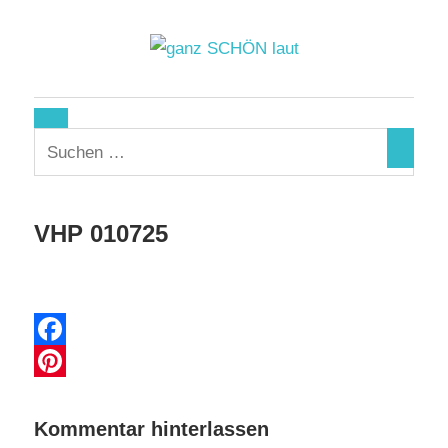
Zum
Inhalt
springen
ganz
SCHÖN
laut
VHP 010725
10. Februar 2025
Facebook
Pinterest
Kommentar hinterlassen