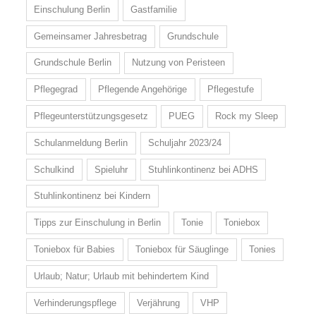
Einschulung Berlin
Gastfamilie
Gemeinsamer Jahresbetrag
Grundschule
Grundschule Berlin
Nutzung von Peristeen
Pflegegrad
Pflegende Angehörige
Pflegestufe
Pflegeunterstützungsgesetz
PUEG
Rock my Sleep
Schulanmeldung Berlin
Schuljahr 2023/24
Schulkind
Spieluhr
Stuhlinkontinenz bei ADHS
Stuhlinkontinenz bei Kindern
Tipps zur Einschulung in Berlin
Tonie
Toniebox
Toniebox für Babies
Toniebox für Säuglinge
Tonies
Urlaub; Natur; Urlaub mit behindertem Kind
Verhinderungspflege
Verjährung
VHP