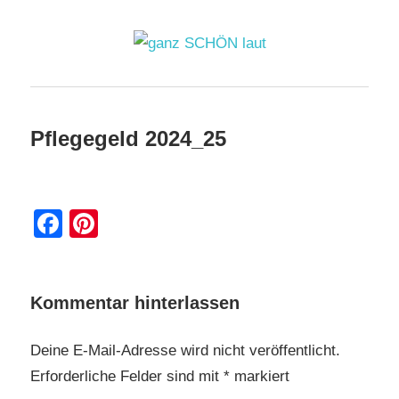
Zum
Inhalt
springen
ganz
SCHÖN
Pflegegeld 2024_25
26. Mai 2024
laut
Facebook
Pinterest
Kommentar hinterlassen
Deine E-Mail-Adresse wird nicht veröffentlicht.
Erforderliche Felder sind mit
*
markiert