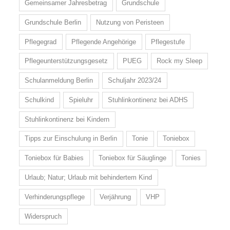
Gemeinsamer Jahresbetrag
Grundschule
Grundschule Berlin
Nutzung von Peristeen
Pflegegrad
Pflegende Angehörige
Pflegestufe
Pflegeunterstützungsgesetz
PUEG
Rock my Sleep
Schulanmeldung Berlin
Schuljahr 2023/24
Schulkind
Spieluhr
Stuhlinkontinenz bei ADHS
Stuhlinkontinenz bei Kindern
Tipps zur Einschulung in Berlin
Tonie
Toniebox
Toniebox für Babies
Toniebox für Säuglinge
Tonies
Urlaub; Natur; Urlaub mit behindertem Kind
Verhinderungspflege
Verjährung
VHP
Widerspruch