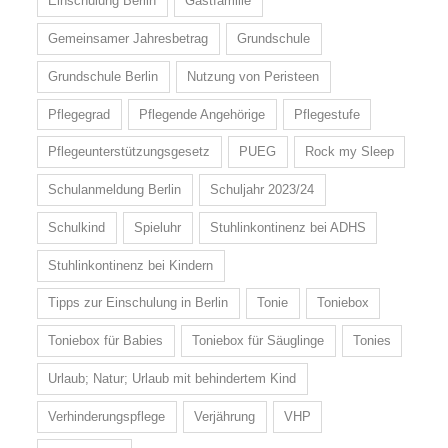
Einschulung Berlin
Gastfamilie
Gemeinsamer Jahresbetrag
Grundschule
Grundschule Berlin
Nutzung von Peristeen
Pflegegrad
Pflegende Angehörige
Pflegestufe
Pflegeunterstützungsgesetz
PUEG
Rock my Sleep
Schulanmeldung Berlin
Schuljahr 2023/24
Schulkind
Spieluhr
Stuhlinkontinenz bei ADHS
Stuhlinkontinenz bei Kindern
Tipps zur Einschulung in Berlin
Tonie
Toniebox
Toniebox für Babies
Toniebox für Säuglinge
Tonies
Urlaub; Natur; Urlaub mit behindertem Kind
Verhinderungspflege
Verjährung
VHP