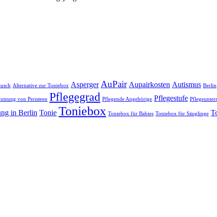
AuPair
Asperger
Aupairkosten
Autismus
usch
Alternative zur Toniebox
Berlin
Pflegegrad
Pflegestufe
utzung von Peristeen
Pflegende Angehörige
Pflegeunter
Toniebox
ng in Berlin
Tonie
T
Toniebox für Babies
Toniebox für Säuglinge