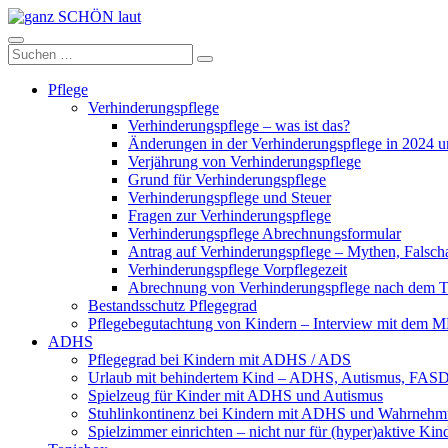
Zum
Inhalt
ganz
springen
Suchen
Suchen
SCHÖN
nach:
laut
Pflege
Verhinderungspflege
Verhinderungspflege – was ist das?
Änderungen in der Verhinderungspflege in 2024 
Verjährung von Verhinderungspflege
Grund für Verhinderungspflege
Verhinderungspflege und Steuer
Fragen zur Verhinderungspflege
Verhinderungspflege Abrechnungsformular
Antrag auf Verhinderungspflege – Mythen, Falsch
Verhinderungspflege Vorpflegezeit
Abrechnung von Verhinderungspflege nach dem T
Bestandsschutz Pflegegrad
Pflegebegutachtung von Kindern – Interview mit dem
ADHS
Pflegegrad bei Kindern mit ADHS / ADS
Urlaub mit behindertem Kind – ADHS, Autismus, FAS
Spielzeug für Kinder mit ADHS und Autismus
Stuhlinkontinenz bei Kindern mit ADHS und Wahrnehm
Spielzimmer einrichten – nicht nur für (hyper)aktive Kin