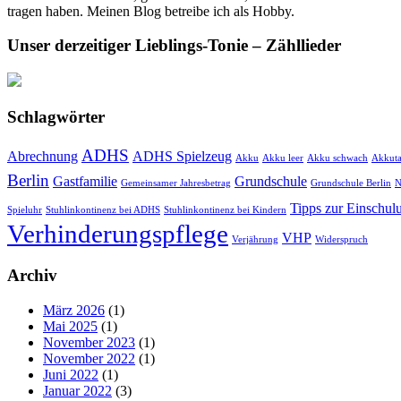
tragen haben. Meinen Blog betreibe ich als Hobby.
Unser derzeitiger Lieblings-Tonie – Zähllieder
Schlagwörter
ADHS
Abrechnung
ADHS Spielzeug
Akku
Akku leer
Akku schwach
Akkuta
Berlin
Gastfamilie
Grundschule
Gemeinsamer Jahresbetrag
Grundschule Berlin
N
Tipps zur Einschulu
Spieluhr
Stuhlinkontinenz bei ADHS
Stuhlinkontinenz bei Kindern
Verhinderungspflege
VHP
Verjährung
Widerspruch
Archiv
März 2026
(1)
Mai 2025
(1)
November 2023
(1)
November 2022
(1)
Juni 2022
(1)
Januar 2022
(3)