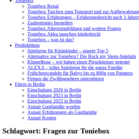
Toniebox
Toniebox Regal
Toniebox Taschen zum Transport und zur Aufbewahrun
Toniebox Erfahrungen – Erfahrungsbericht nach 3 Jahre
Zaubertonies herstellen
Toniebox Altersempfehlung und weitere Fragen
Toniebox Akku tauschen kinderleicht
Toniebox – was ist das?
Produkttipps
Spielzeug für Kleinkinder – unsere Top 5
Alternative zur Toniebox? Die Rock my Sleep-Spieluhr
Klingelhose – wir haben einen Pieselpiepser getestet
ALEXA – tolles Spielzeug für die ganze Familie
Frühchenwindeln für Babys bis zu 800g von Pampers
Firmen die Zwillingseltern unterstützen
Eltern in Berlin
Einschulung 2026 in Berlin
Einschulung 2023 in Berlin
Einschulung 2022 in Berlin
Aupair Gastfamilie werden
Aupair Erfahrungen als Gastfamilie
Aupair Kosten
Schlagwort:
Fragen zur Toniebox