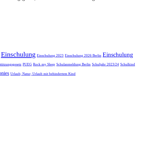
Einschulung
Einschulung
Einschulung 2023
Einschulung 2026 Berlin
stützungsgesetz
PUEG
Rock my Sleep
Schulanmeldung Berlin
Schuljahr 2023/24
Schulkind
onies
Urlaub; Natur; Urlaub mit behindertem Kind