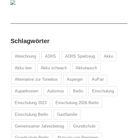
Schlagwörter
Abrechnung
ADHS
ADHS Spielzeug
Akku
Akku leer
Akku schwach
Akkutausch
Alternative zur Toniebox
Asperger
AuPair
Aupairkosten
Autismus
Berlin
Einschulung
Einschulung 2023
Einschulung 2026 Berlin
Einschulung Berlin
Gastfamilie
Gemeinsamer Jahresbetrag
Grundschule
Grundschule Berlin
Nutzung von Peristeen